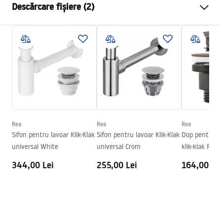
Descărcare fișiere (2)
Material
Ceramică sanitară
Culoare
Ecru, Imitație piatră
Instrucțiuni de asamblare
Finisaj
Mat
Basin.pdf
Lungime
560
mm
Latime
370
mm
Condiții de garanție
Inalime
135
mm
Warranty_Terms_and_Conditions_Basins_-_5.pdf
Adâncime
110
mm
Formă
Oval, Asimetric
Rea
Rea
Rea
Sifon pentru lavoar Klik-Klak
Sifon pentru lavoar Klik-Klak
Dop pentru la
Preaplin
Da Nu
universal White
universal Crom
klik-klak Rea 
Orificiu pentru preaplin
Da Nu
344,00 Lei
255,00 Lei
164,00 Le