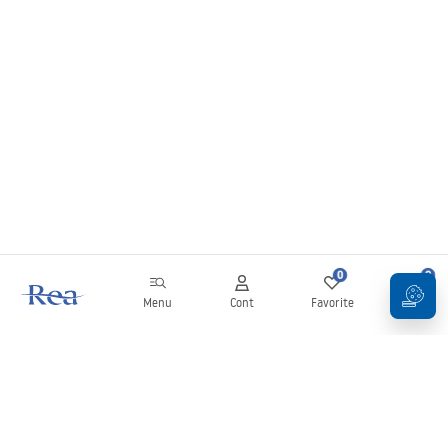
0
0
Menu
Cont
Favorite
Coș
Buletin informativ
Fii la curent cu noutățile și promoțiile!