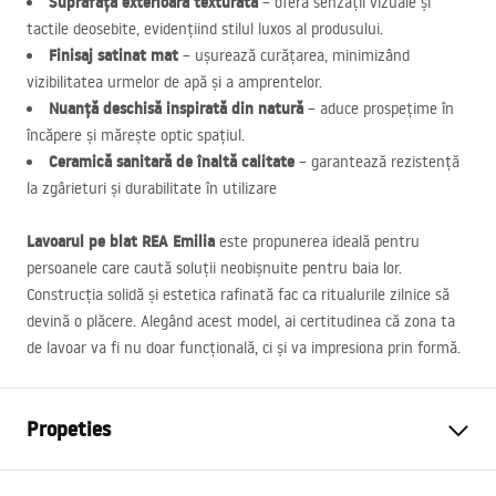
Suprafață exterioară texturată
– oferă senzații vizuale și
tactile deosebite, evidențiind stilul luxos al produsului.
Finisaj satinat mat
– ușurează curățarea, minimizând
vizibilitatea urmelor de apă și a amprentelor.
Nuanță deschisă inspirată din natură
– aduce prospețime în
încăpere și mărește optic spațiul.
Ceramică sanitară de înaltă calitate
– garantează rezistență
la zgârieturi și durabilitate în utilizare
Lavoarul pe blat
REA
Emilia
este propunerea ideală pentru
persoanele care caută soluții neobișnuite pentru baia lor.
Construcția solidă și estetica rafinată fac ca ritualurile zilnice să
devină o plăcere. Alegând acest model, ai certitudinea că zona ta
de lavoar va fi nu doar funcțională, ci și va impresiona prin formă.
Propeties
Metodă de montaj
De blat