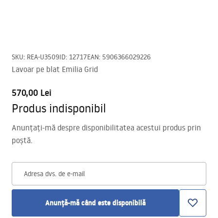
SKU
:
REA-U3509
ID
:
12717
EAN
:
5906366029226
Lavoar pe blat Emilia Grid
570,00 Lei
Produs indisponibil
Anunțați-mă despre disponibilitatea acestui produs prin
poștă.
Adresa dvs. de e-mail
Anunță-mă când este disponibilă