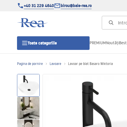
+40 31 229 4640
birou@baie-rea.ro
PREMIUM
Noutăți
Best
Toate categoriile
Pagina de pornire
Lavoare
Lavoar pe blat Basaro Wiktoria
Cabine de dus
Usi pentru cabine de dus
Cadite de dus
Rigole Liniare