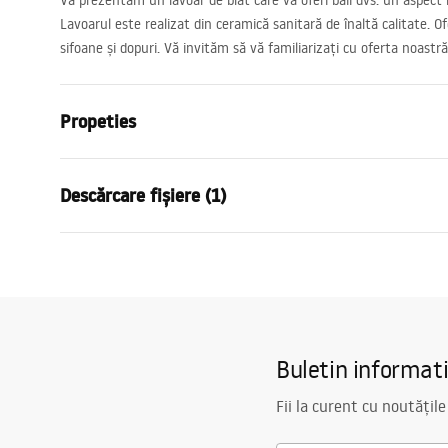
Vă prezentăm un lavoar de blat care va oferi băii dvs. un aspect 
Lavoarul este realizat din ceramică sanitară de înaltă calitate. O
sifoane și dopuri. Vă invităm să vă familiarizați cu oferta noastră
Propeties
Metodă de montaj
De blat
Descărcare fișiere (1)
Material
Ceramică
Culoare
Alb
Condiții de garanție
Finisaj
Lucios
Warranty_Terms_and_Conditions_Basins_-_5.pdf
Lungime
470
mm
Latime
430
mm
Buletin informat
Inalime
135
mm
Adâncime
95
mm
Fii la curent cu noutățile
Formă
Oval, Asimet