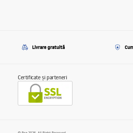
Livrare gratuită
Cum
Certificate și parteneri
©
Rea
2026
. All Right Reserved.