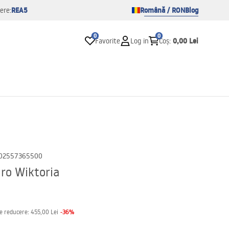
REA5
Română / RON
Blog
ere:
0
0
0,00 Lei
Favorite
Log in
Coș
:
02557365500
ro Wiktoria
-
36
%
de reducere:
455,00 Lei