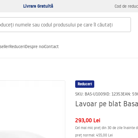
Livrare Gratuită
Cod de reduc
seller
Reduceri
Despre noi
Contact
Reduceri
SKU
:
BAS-U1009
ID
:
12353
EAN
:
59
Lavoar pe blat Basa
293,00 Lei
Cel mai mic preț din 30 de zile înainte 
preț normal
:
455,00 Lei