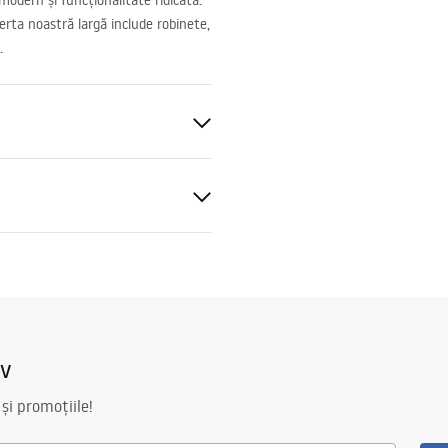
modern și funcționalitate ridicată.
ferta noastră largă include robinete,
.
iv
 și promoțiile!
ric