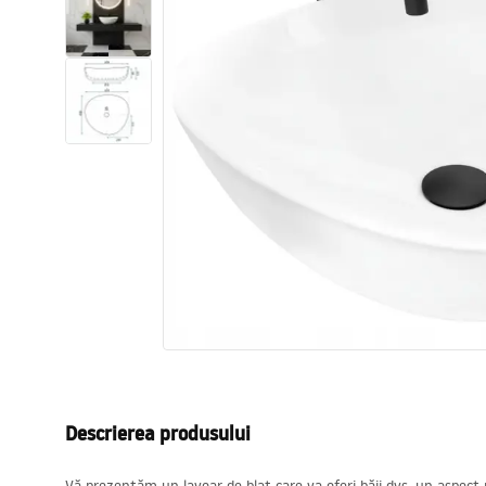
Vase WC si Bideuri
Lavoare
Cazi cu paravane
Baterii sanitare
Dusuri
Bucatarie
Accesorii și mobilier pentru baie
Descrierea produsului