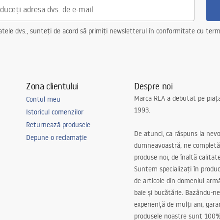
ele dvs., sunteți de acord să primiți newsletterul în conformitate cu terme
Zona clientului
Despre noi
Marca REA a debutat pe piaț
Contul meu
1993.
Istoricul comenzilor
Returnează produsele
De atunci, ca răspuns la nevo
Depune o reclamație
dumneavoastră, ne completă
produse noi, de înaltă calitat
Suntem specializați în produc
de articole din domeniul arm
baie și bucătărie. Bazându-ne
experiență de mulți ani, gar
produsele noastre sunt 100%