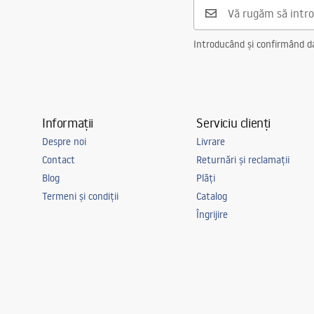
Preaplin
Da Nu
Orificiu pentru preaplin
Da Nu
Introducând și confirmând dat
Informații
Serviciu clienți
Despre noi
Livrare
Contact
Returnări și reclamații
Blog
Plăți
Termeni și condiții
Catalog
Îngrijire