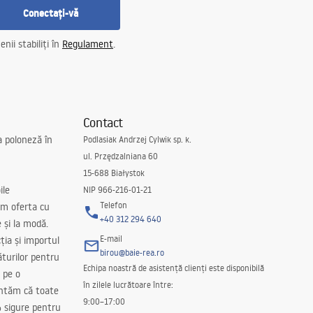
Conectați-vă
nii stabiliți în
Regulament
.
Contact
a poloneză în
Podlasiak Andrzej Cylwik sp. k.
ul. Przędzalniana 60
15-688 Białystok
ile
NIP 966-216-01-21
Telefon
m oferta cu
+40 312 294 640
e și la modă.
E-mail
ția și importul
birou@baie-rea.ro
ăturilor pentru
Echipa noastră de asistență clienți este disponibilă
 pe o
în zilele lucrătoare între:
antăm că toate
9:00–17:00
 sigure pentru