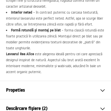
stropiri fine și structura neregulată, rugoasă conferă formei un
caracter artizanal deosebit.
Interior neted
– în contrast puternic cu carcasa texturată,
interiorul lavoarului este perfect neted. Astfel, apa se scurge liber
către sifon, iar întreținerea zilnică este rapidă și fără efort.
Formă rotundă și montaj pe blat
– forma clasică rotundă este
foarte practică în utilizarea zilnică. Montajul direct pe blat sau pe
mobilier permite evidențierea texturii decorative de „piatră” din
toate unghiurile.
Lavoarul Rea Alice
este alegerea ideală pentru cei care apreciază
designul inspirat de natură. Aspectul său brut arată excelent în
interioare moderne, minimaliste și wabi-sabi, aducând în baie un
accent organic puternic.
Propeties
Metodă de montaj
De blat
Descărcare fișiere (2)