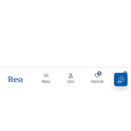
0
0
Menu
Cont
Favorite
Coș
Buletin informativ
Fii la curent cu noutățile și promoțiile!