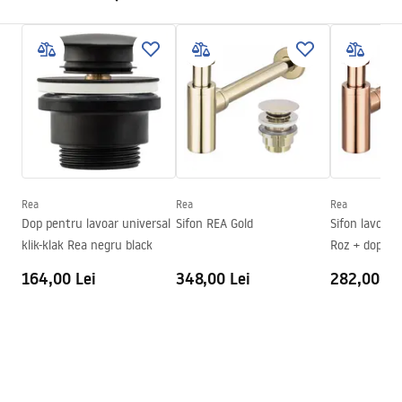
Material
Artificial Stone (piatră
compozită)
Instrucțiuni de asamblare
Culoare
Alb, Imitație piatră
Basin.pdf
Finisaj
Mat
Lungime
385
mm
Condiții de garanție
Latime
385
mm
Warranty_Terms_and_Conditions_Basins_-_5.pdf
Inalime
145
mm
Adâncime
115
mm
Rea
Rea
Rea
Formă
Rotund
Dop pentru lavoar universal
Sifon REA Gold
Sifon lavoar 
klik-klak Rea negru black
Roz + dop tip 
Preaplin
Da Nu
164,00 Lei
348,00 Lei
282,00 Le
Orificiu pentru preaplin
Da Nu