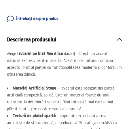
Întrebați despre produs
Descrierea produsului
lavoarul pe blat Rea Alice
Alege
dacă îți dorești un accent
natural, expresiv pentru baia ta. Acest model rotund combină
aspectul brut al pietrei cu funcționalitatea modernă și confortul în
utilizarea zilnică.
Material Artificial Stone
– lavoarul este realizat din piatră
artificială compozită, solidă. Este un material foarte durabil,
rezistent la deteriorări și ciobiri, fiind totodată mai cald și mai
plăcut la atingere decât ceramica obișnuită.
Textură de piatră spartă
– suprafața exterioară a cuvei
amintește de stânca brută, neprelucrată. Suprafața deschisă cu