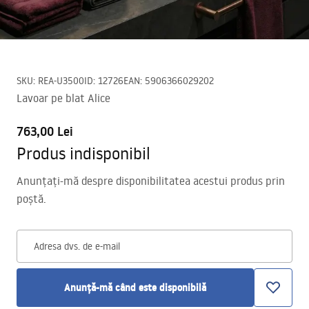
SKU
:
REA-U3500
ID
:
12726
EAN
:
5906366029202
Lavoar pe blat Alice
763,00 Lei
Produs indisponibil
Anunțați-mă despre disponibilitatea acestui produs prin
poștă.
Adresa dvs. de e-mail
Anunță-mă când este disponibilă