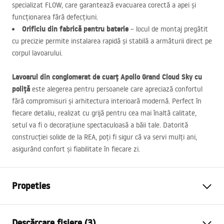
specializat
FLOW
, care garantează evacuarea corectă a apei și
funcționarea fără defecțiuni.
Orificiu din fabrică pentru baterie
– locul de montaj pregătit
cu precizie permite instalarea rapidă și stabilă a armăturii direct pe
corpul lavoarului.
Lavoarul din conglomerat de cuarț Apollo Grand Cloud Sky cu
poliță
este alegerea pentru persoanele care apreciază confortul
fără compromisuri și arhitectura interioară modernă. Perfect în
fiecare detaliu, realizat cu grijă pentru cea mai înaltă calitate,
setul va fi o decorațiune spectaculoasă a băii tale. Datorită
construcției solide de la
REA
, poți fi sigur că va servi mulți ani,
asigurând confort și fiabilitate în fiecare zi.
Propeties
Metodă de montaj
Suspendată
Descărcare fișiere (3)