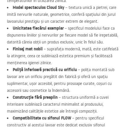
temperaturilor în utilizarea zilnică.
Model spectaculos Cloud Sky
– textura unică a pietrei, care
imită nervurile naturale, geometrice, conferă spațiului din jurul
lavoarului prestigiu și un caracter extrem de elegant.
Unicitatea fiecărui exemplar
– specificul modelului face ca
dispunerea liniilor și nervurilor pe fiecare model să fie irepetabilă,
datorită căreia obții un produs exclusiv, unic în felul său.
Finisaj mat nobil
– suprafața modernă, mată, este catifelată
la atingere, ceea ce subliniază estetica premium și facilitează
menținerea igienei zilnice.
Poliță inferioară practică cu orificiu
– polița montată sub
lavoar are un orificiu pregătit din fabrică și oferă un spațiu
suplimentar, ușor accesibil, pentru prosoape curate, coșuri cu
accesorii sau cosmetice la îndemână.
Construcție fără preaplin
– structura uniformă a cuvei
interioare subliniază caracterul minimalist al produsului,
maximizând calitățile estetice ale întregii compoziții.
Compatibilitate cu sifonul
FLOW
– pentru specificul
constructiv al acestui lavoar este dedicat exclusiv sifonul