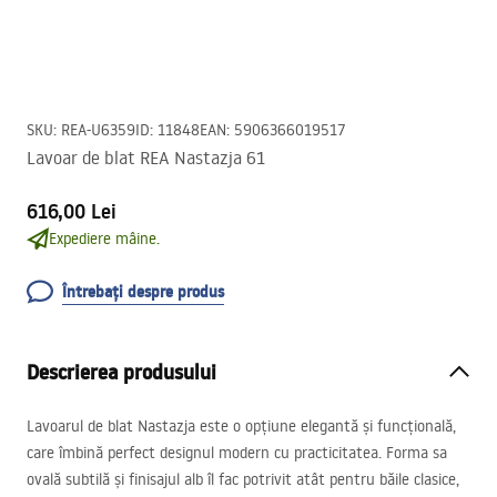
SKU
:
REA-U6359
ID
:
11848
EAN
:
5906366019517
Lavoar de blat REA Nastazja 61
616,00 Lei
Expediere mâine.
Întrebați despre produs
Descrierea produsului
Lavoarul de blat Nastazja este o opțiune elegantă și funcțională,
care îmbină perfect designul modern cu practicitatea. Forma sa
ovală subtilă și finisajul alb îl fac potrivit atât pentru băile clasice,