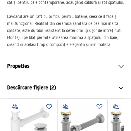
cât și pentru cele contemporane, adăugând căldură și stil spațiului.
Lavoarul are un raft cu orificiu pentru baterie, ceea ce îl face și
mai funcțional. Realizat din ceramică sanitară de cea mai înaltă
calitate, este durabil, rezistent la deteriorări și ușor de întreținut.
Montajul pe blat permite utilizarea maximă a spațiului din baie,
creând în același timp o compoziție elegantă și minimalistă.
Propeties
Metodă de montaj
De blat
Descărcare fișiere (2)
Material
Ceramică sanitară
Culoare
Alb
Instrucțiuni de asamblare
Finisaj
Lucios
Basin.pdf
Lungime
610
mm
Latime
380
mm