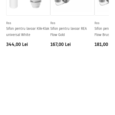
Condiții de garanție
Inalime
105
mm
Warranty_Terms_and_Conditions_Basins_-_5.pdf
Adâncime
80
mm
Formă
Oval
Rea
Rea
Rea
Sifon pentru lavoar Klik-Klak
Sifon pentru lavoar REA
Sifon pentru
Preaplin
Da
universal White
Flow Gold
Flow Brush G
Orificiu pentru preaplin
Da Nu
344,00 Lei
167,00 Lei
181,00 Le