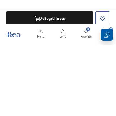
Adăugați la coș
0
0
Menu
Cont
Favorite
Coș
Buletin informativ
Fii la curent cu noutățile și promoțiile!
Conectați-vă
Introducând și confirmând datele dvs., sunteți de acord să primiți