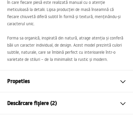
în care fiecare piesă este realizată manual cu o atenție
meticuloasă la detalii. Lipsa producției de masă înseamnă că
fiecare chiuvetă diferă subtil în formă și textură, menținându-și
caracterul unic.
Forma sa organică, inspirată din natură, atrage atenția și conferă
băii un caracter individual, de design. Acest model prezintă culori
subtile, naturale, care se îmbină perfect cu interioarele într-o
varietate de stiluri – de la minimalist la rustic și modern.
Propeties
Metodă de montaj
De blat
Descărcare fișiere (2)
Material
Ceramică sanitară
Culoare
Bej
Instrucțiuni de asamblare
Finisaj
Mat
Basin.pdf