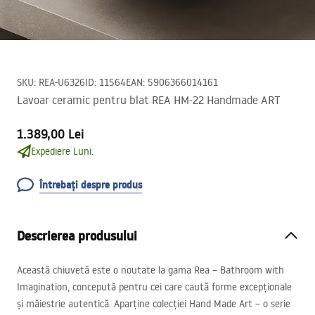
SKU
:
REA-U6326
ID
:
11564
EAN
:
5906366014161
Lavoar ceramic pentru blat REA HM-22 Handmade ART
1.389,00 Lei
Expediere Luni.
Întrebați despre produs
Descrierea produsului
Această chiuvetă este o noutate la gama Rea – Bathroom with
Imagination, concepută pentru cei care caută forme excepționale
și măiestrie autentică. Aparține colecției Hand Made Art – o serie