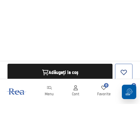
Adăugați la coș
0
0
Menu
Cont
Favorite
Coș
Buletin informativ
Fii la curent cu noutățile și promoțiile!