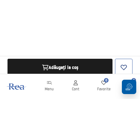
Adăugați la coș
0
0
Menu
Cont
Favorite
Coș
Buletin informativ
Fii la curent cu noutățile și promoțiile!