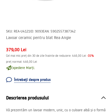
SKU
:
REA-U4121
ID
:
9093
EAN
:
5902557387342
Lavoar ceramic pentru blat Rea Angie
379,00 Lei
-
15
%
Cel mai mic preț din 30 de zile înainte de reducere:
446,00 Lei
preț normal
:
446,00 Lei
Expediere Marți.
Întrebați despre produs
Descrierea produsului
Vă prezentăm un lavoar modern, unic, cu o culoare albă și o formă