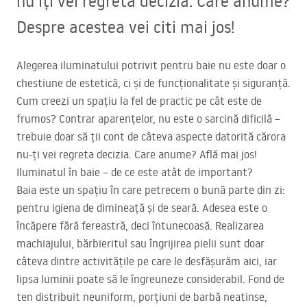
nu îți vei regreta decizia. Care anume?
Despre acestea vei citi mai jos!
Alegerea iluminatului potrivit pentru baie nu este doar o
chestiune de estetică, ci și de funcționalitate și siguranță.
Cum creezi un spațiu la fel de practic pe cât este de
frumos? Contrar aparențelor, nu este o sarcină dificilă –
trebuie doar să ții cont de câteva aspecte datorită cărora
nu-ți vei regreta decizia. Care anume? Află mai jos!
Iluminatul în baie – de ce este atât de important?
Baia este un spațiu în care petrecem o bună parte din zi:
pentru igiena de dimineață și de seară. Adesea este o
încăpere fără fereastră, deci întunecoasă. Realizarea
machiajului, bărbieritul sau îngrijirea pielii sunt doar
câteva dintre activitățile pe care le desfășurăm aici, iar
lipsa luminii poate să le îngreuneze considerabil. Fond de
ten distribuit neuniform, porțiuni de barbă neatinse,