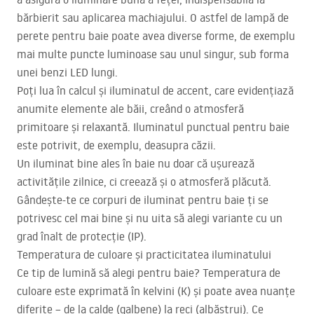
bărbierit sau aplicarea machiajului. O astfel de lampă de
perete pentru baie poate avea diverse forme, de exemplu
mai multe puncte luminoase sau unul singur, sub forma
unei benzi
LED
lungi.
Poți lua în calcul și iluminatul de accent, care evidențiază
anumite elemente ale băii, creând o atmosferă
primitoare și relaxantă. Iluminatul punctual pentru baie
este potrivit, de exemplu, deasupra căzii.
Un iluminat bine ales în baie nu doar că ușurează
activitățile zilnice, ci creează și o atmosferă plăcută.
Gândește-te ce corpuri de iluminat pentru baie ți se
potrivesc cel mai bine și nu uita să alegi variante cu un
grad înalt de protecție (IP).
Temperatura de culoare și practicitatea iluminatului
Ce tip de lumină să alegi pentru baie? Temperatura de
culoare este exprimată în kelvini (K) și poate avea nuanțe
diferite – de la calde (galbene) la reci (albăstrui). Ce