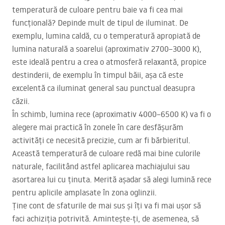
temperatură de culoare pentru baie va fi cea mai
funcțională? Depinde mult de tipul de iluminat. De
exemplu, lumina caldă, cu o temperatură apropiată de
lumina naturală a soarelui (aproximativ 2700–3000 K),
este ideală pentru a crea o atmosferă relaxantă, propice
destinderii, de exemplu în timpul băii, așa că este
excelentă ca iluminat general sau punctual deasupra
căzii.
În schimb, lumina rece (aproximativ 4000–6500 K) va fi o
alegere mai practică în zonele în care desfășurăm
activități ce necesită precizie, cum ar fi bărbieritul.
Această temperatură de culoare redă mai bine culorile
naturale, facilitând astfel aplicarea machiajului sau
asortarea lui cu ținuta. Merită așadar să alegi lumină rece
pentru aplicile amplasate în zona oglinzii.
Ține cont de sfaturile de mai sus și îți va fi mai ușor să
faci achiziția potrivită. Amintește-ți, de asemenea, să