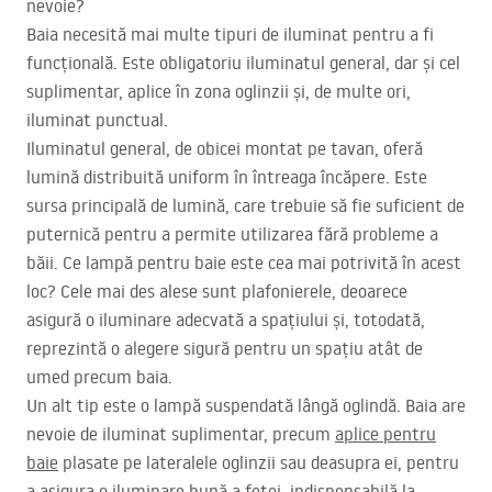
nevoie?
Baia necesită mai multe tipuri de iluminat pentru a fi
funcțională. Este obligatoriu iluminatul general, dar și cel
suplimentar, aplice în zona oglinzii și, de multe ori,
iluminat punctual.
Iluminatul general, de obicei montat pe tavan, oferă
lumină distribuită uniform în întreaga încăpere. Este
sursa principală de lumină, care trebuie să fie suficient de
puternică pentru a permite utilizarea fără probleme a
băii. Ce lampă pentru baie este cea mai potrivită în acest
loc? Cele mai des alese sunt plafonierele, deoarece
asigură o iluminare adecvată a spațiului și, totodată,
reprezintă o alegere sigură pentru un spațiu atât de
umed precum baia.
Un alt tip este o lampă suspendată lângă oglindă. Baia are
nevoie de iluminat suplimentar, precum
aplice pentru
baie
plasate pe lateralele oglinzii sau deasupra ei, pentru
a asigura o iluminare bună a feței, indispensabilă la