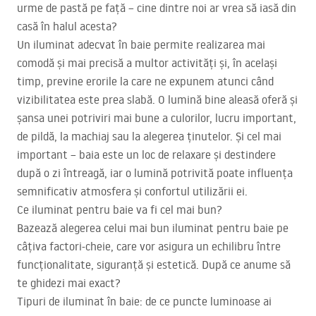
urme de pastă pe față – cine dintre noi ar vrea să iasă din
casă în halul acesta?
Un iluminat adecvat în baie permite realizarea mai
comodă și mai precisă a multor activități și, în același
timp, previne erorile la care ne expunem atunci când
vizibilitatea este prea slabă. O lumină bine aleasă oferă și
șansa unei potriviri mai bune a culorilor, lucru important,
de pildă, la machiaj sau la alegerea ținutelor. Și cel mai
important – baia este un loc de relaxare și destindere
după o zi întreagă, iar o lumină potrivită poate influența
semnificativ atmosfera și confortul utilizării ei.
Ce iluminat pentru baie va fi cel mai bun?
Bazează alegerea celui mai bun iluminat pentru baie pe
câțiva factori-cheie, care vor asigura un echilibru între
funcționalitate, siguranță și estetică. După ce anume să
te ghidezi mai exact?
Tipuri de iluminat în baie: de ce puncte luminoase ai