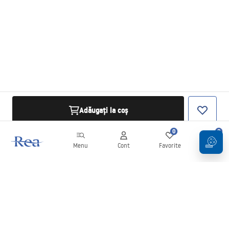
Adăugați la coș
0
0
Menu
Cont
Favorite
Coș
Buletin informativ
Fii la curent cu noutățile și promoțiile!