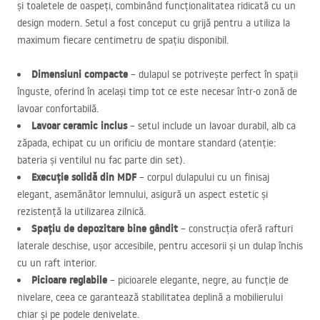
și toaletele de oaspeți, combinând funcționalitatea ridicată cu un
design modern. Setul a fost conceput cu grijă pentru a utiliza la
maximum fiecare centimetru de spațiu disponibil.
Dimensiuni compacte
– dulapul se potrivește perfect în spații
înguste, oferind în același timp tot ce este necesar într-o zonă de
lavoar confortabilă.
Lavoar ceramic inclus
– setul include un lavoar durabil, alb ca
zăpada, echipat cu un orificiu de montare standard (atenție:
bateria și ventilul nu fac parte din set).
Execuție solidă din
MDF
– corpul dulapului cu un finisaj
elegant, asemănător lemnului, asigură un aspect estetic și
rezistență la utilizarea zilnică.
Spațiu de depozitare bine gândit
– construcția oferă rafturi
laterale deschise, ușor accesibile, pentru accesorii și un dulap închis
cu un raft interior.
Picioare reglabile
– picioarele elegante, negre, au funcție de
nivelare, ceea ce garantează stabilitatea deplină a mobilierului
chiar și pe podele denivelate.