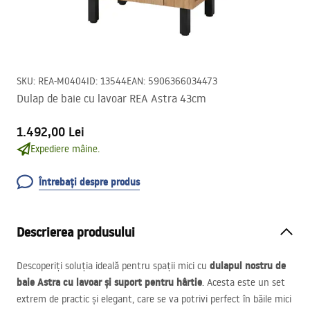
SKU
:
REA-M0404
ID
:
13544
EAN
:
5906366034473
Dulap de baie cu lavoar REA Astra 43cm
1.492,00 Lei
Expediere mâine.
Întrebați despre produs
Descrierea produsului
dulapul nostru de
Descoperiți soluția ideală pentru spații mici cu
baie Astra cu lavoar și suport pentru hârtie
. Acesta este un set
extrem de practic și elegant, care se va potrivi perfect în băile mici