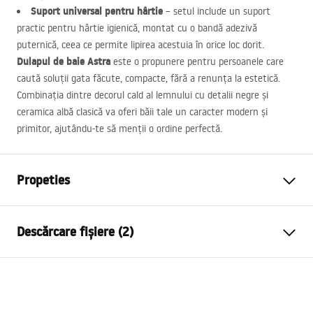
Suport universal pentru hârtie
– setul include un suport
practic pentru hârtie igienică, montat cu o bandă adezivă
puternică, ceea ce permite lipirea acestuia în orice loc dorit.
Dulapul de baie Astra
este o propunere pentru persoanele care
caută soluții gata făcute, compacte, fără a renunța la estetică.
Combinația dintre decorul cald al lemnului cu detalii negre și
ceramica albă clasică va oferi băii tale un caracter modern și
primitor, ajutându-te să menții o ordine perfectă.
Propeties
Culoare
Alb, Maro, Negru
Descărcare fișiere (2)
Metodă de montaj
Montată pe blat
Material
MDF, Ceramică
Condiții de garanție
Inalime
825
mm
Warranty_Terms_and_Conditions_-_Furniture_-
Latime
430
mm
_24.pdf