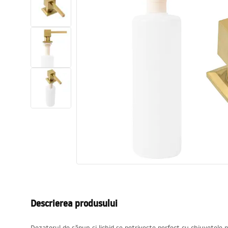
Vase WC si Bideuri
Lavoare
Cazi cu paravane
Baterii sanitare
Dusuri
Bucatarie
Accesorii și mobilier pentru baie
Descrierea produsului