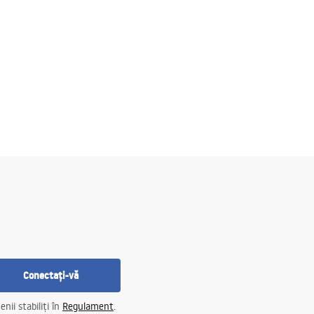
Conectați-vă
nii stabiliți în
Regulament
.