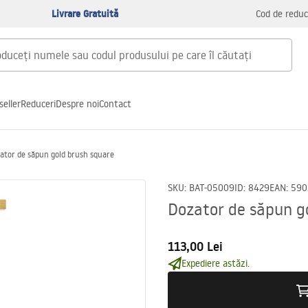
Livrare Gratuită
Cod de reduc
seller
Reduceri
Despre noi
Contact
ator de săpun gold brush square
SKU
:
BAT-05009
ID
:
8429
EAN
:
590
Dozator de săpun g
113,00 Lei
Expediere astăzi.