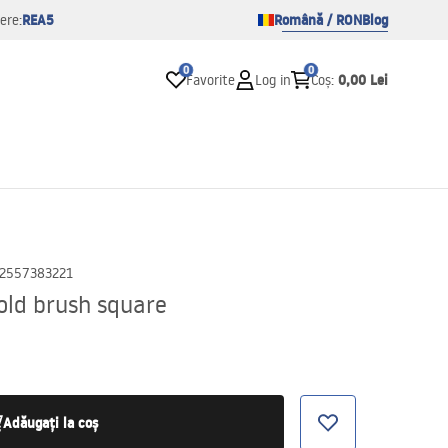
REA5
Română / RON
Blog
ere:
0
0
0,00 Lei
Favorite
Log in
Coș
:
2557383221
old brush square
Adăugați la coș