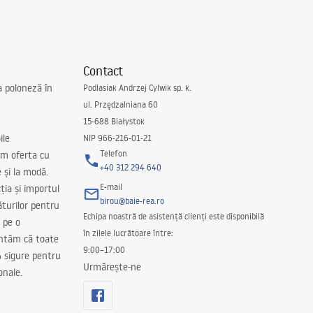
Contact
a poloneză în
Podlasiak Andrzej Cylwik sp. k.
ul. Przędzalniana 60
15-688 Białystok
ile
NIP 966-216-01-21
Telefon
m oferta cu
+40 312 294 640
e și la modă.
E-mail
ția și importul
birou@baie-rea.ro
ăturilor pentru
Echipa noastră de asistență clienți este disponibilă
 pe o
în zilele lucrătoare între:
antăm că toate
9:00–17:00
 sigure pentru
Urmărește-ne
onale.