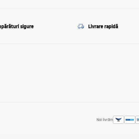
părături sigure
Livrare rapidă
Noi livrăm