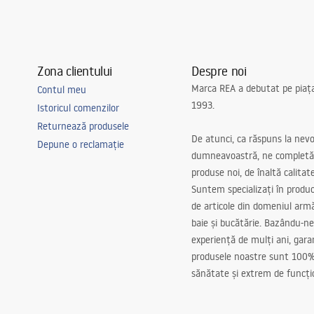
Zona clientului
Despre noi
Marca REA a debutat pe piaț
Contul meu
1993.
Istoricul comenzilor
Returnează produsele
De atunci, ca răspuns la nevo
Depune o reclamație
dumneavoastră, ne completă
produse noi, de înaltă calitat
Suntem specializați în produc
de articole din domeniul arm
baie și bucătărie. Bazându-ne
experiență de mulți ani, gar
produsele noastre sunt 100%
sănătate și extrem de funcți