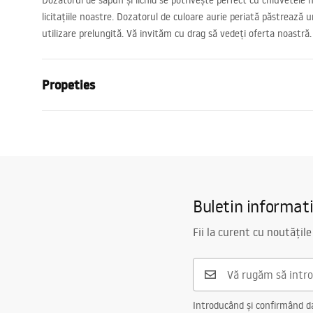
Dozatorul de săpun și lichid se potrivește perfect cu chiuvetele no
licitațiile noastre. Dozatorul de culoare aurie periată păstrează 
utilizare prelungită. Vă invităm cu drag să vedeți oferta noastră.
Propeties
Culoare
Auriu periat
Material
Plastic, Met
Latime
100
mm
Inalime
270
mm
Buletin informat
Adâncime
50
mm
Fii la curent cu noutățile
Garantie
24 luni
Introducând și confirmând dat