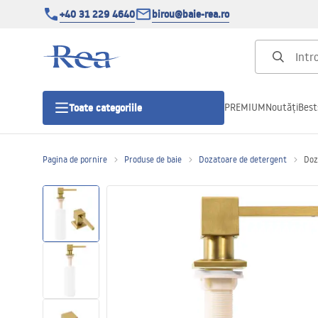
+40 31 229 4640
birou@baie-rea.ro
PREMIUM
Noutăți
Best
Toate categoriile
Pagina de pornire
Produse de baie
Dozatoare de detergent
Doz
Cabine de dus
Usi pentru cabine de dus
Cadite de dus
Rigole Liniare