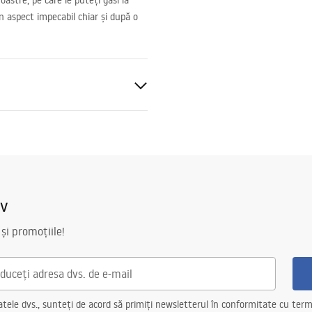
astre, pe care le puteți găsi la
un aspect impecabil chiar și după o
al
iv
 și promoțiile!
ele dvs., sunteți de acord să primiți newsletterul în conformitate cu terme