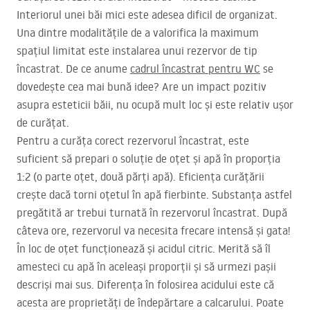
Interiorul unei băi mici este adesea dificil de organizat.
Una dintre modalitățile de a valorifica la maximum
spațiul limitat este instalarea unui rezervor de tip
încastrat. De ce anume
cadrul încastrat pentru WC
se
dovedește cea mai bună idee? Are un impact pozitiv
asupra esteticii băii, nu ocupă mult loc și este relativ ușor
de curățat.
Pentru a curăța corect rezervorul încastrat, este
suficient să prepari o soluție de oțet și apă în proporția
1:2 (o parte oțet, două părți apă). Eficiența curățării
crește dacă torni oțetul în apă fierbinte. Substanța astfel
pregătită ar trebui turnată în rezervorul încastrat. După
câteva ore, rezervorul va necesita frecare intensă și gata!
În loc de oțet funcționează și acidul citric. Merită să îl
amesteci cu apă în aceleași proporții și să urmezi pașii
descriși mai sus. Diferența în folosirea acidului este că
acesta are proprietăți de îndepărtare a calcarului. Poate