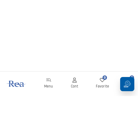
0
0
Menu
Cont
Favorite
Coș
Buletin informativ
Fii la curent cu noutățile și promoțiile!