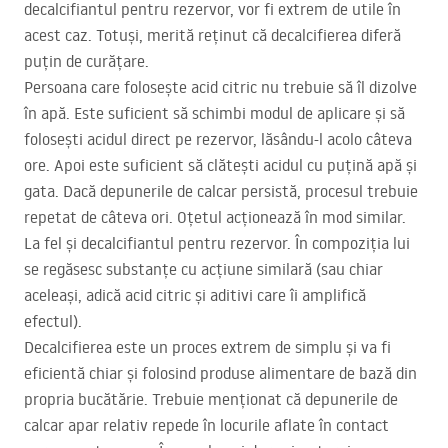
decalcifiantul pentru rezervor, vor fi extrem de utile în
acest caz. Totuși, merită reținut că decalcifierea diferă
puțin de curățare.
Persoana care folosește acid citric nu trebuie să îl dizolve
în apă. Este suficient să schimbi modul de aplicare și să
folosești acidul direct pe rezervor, lăsându-l acolo câteva
ore. Apoi este suficient să clătești acidul cu puțină apă și
gata. Dacă depunerile de calcar persistă, procesul trebuie
repetat de câteva ori. Oțetul acționează în mod similar.
La fel și decalcifiantul pentru rezervor. În compoziția lui
se regăsesc substanțe cu acțiune similară (sau chiar
aceleași, adică acid citric și aditivi care îi amplifică
efectul).
Decalcifierea este un proces extrem de simplu și va fi
eficientă chiar și folosind produse alimentare de bază din
propria bucătărie. Trebuie menționat că depunerile de
calcar apar relativ repede în locurile aflate în contact