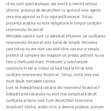
că nu sunt spectaculoase, dar există și merită reținut.
Ulterior, procesul de decalcifiere cu ajutorul unor agenți
ceva mai agresivi va fi cu siguranță necesar. Totuși,
prezența acidului nu este obligatorie în timpul curățării
rezervorului încastrat.
Metodele casnice sunt cu adevărat eficiente, iar curățarea
rezervorului încastrat este banal de simplă. Persoana
care totuși nu are oțet sau acid citric sau pur și simplu
preferă să cumpere din magazin un produs potrivit nu va
face o cheltuială mare. Produsele și substanțele
conținute în ele ar trebui să facă față la fel de bine
curățării rezervorului încastrat. Totuși, costă ceva mai
mult decât metodele casnice.
Cum se îndepărtează calcarul din rezervorul încastrat?
Îndepărtarea calcarului nu este mai complicată decât
curățarea propriu-zisă. Cum decalcifiezi rezervorul
încastrat? Oțetul, acidul citric și diverse produse, precum