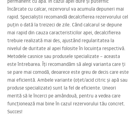
permanent cu apa. În cazul apei dure și puternic
încărcate cu calcar, rezervorul va acumula depuneri mai
rapid. Specialiștii recomandă decalcifierea rezervorului cel
puțin o dată la treizeci de zile. Când calcarul se depune
mai rapid din cauza caracteristicilor apei, decalcifierea
trebuie realizată mai des, ajustând regularitatea la
nivelul de duritate al apei folosite în locuința respectivă.
Metodele casnice sau produsele specializate – aceasta
este întrebarea. Îți recomandăm să alegi varianta care ți
se pare mai comodă, deoarece este greu de decis care este
mai eficientă. Ambele variante (oțet/acid citric și apă sau
produse specializate) sunt la fel de eficiente. Uneori
merită să le încerci pe amândouă, pentru a vedea care
funcționează mai bine în cazul rezervorului tău concret.
Succes!