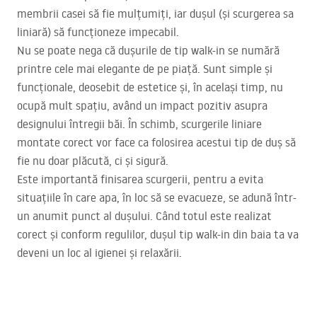
membrii casei să fie mulțumiți, iar dușul (și scurgerea sa
liniară) să funcționeze impecabil.
Nu se poate nega că dușurile de tip walk-in se numără
printre cele mai elegante de pe piață. Sunt simple și
funcționale, deosebit de estetice și, în același timp, nu
ocupă mult spațiu, având un impact pozitiv asupra
designului întregii băi. În schimb, scurgerile liniare
montate corect vor face ca folosirea acestui tip de duș să
fie nu doar plăcută, ci și sigură.
Este importantă finisarea scurgerii, pentru a evita
situațiile în care apa, în loc să se evacueze, se adună într-
un anumit punct al dușului. Când totul este realizat
corect și conform regulilor, dușul tip walk-in din baia ta va
deveni un loc al igienei și relaxării.