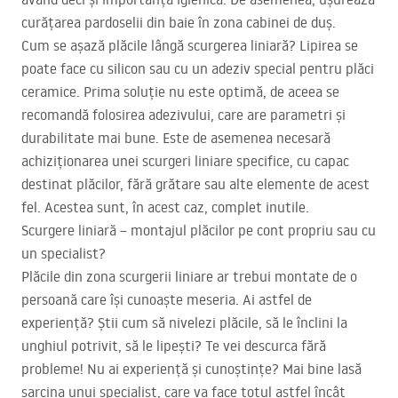
curățarea pardoselii din baie în zona cabinei de duș.
Cum se așază plăcile lângă scurgerea liniară? Lipirea se
poate face cu silicon sau cu un adeziv special pentru plăci
ceramice. Prima soluție nu este optimă, de aceea se
recomandă folosirea adezivului, care are parametri și
durabilitate mai bune. Este de asemenea necesară
achiziționarea unei scurgeri liniare specifice, cu capac
destinat plăcilor, fără grătare sau alte elemente de acest
fel. Acestea sunt, în acest caz, complet inutile.
Scurgere liniară – montajul plăcilor pe cont propriu sau cu
un specialist?
Plăcile din zona scurgerii liniare ar trebui montate de o
persoană care își cunoaște meseria. Ai astfel de
experiență? Știi cum să nivelezi plăcile, să le înclini la
unghiul potrivit, să le lipești? Te vei descurca fără
probleme! Nu ai experiență și cunoștințe? Mai bine lasă
sarcina unui specialist, care va face totul astfel încât