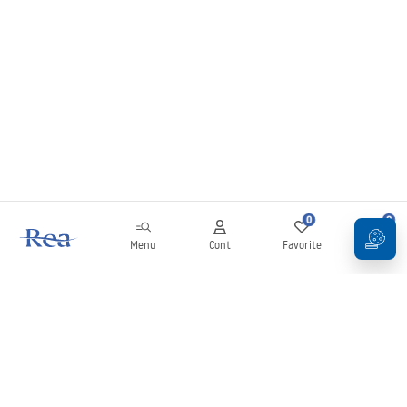
0
0
Menu
Cont
Favorite
Coș
Buletin informativ
Fii la curent cu noutățile și promoțiile!