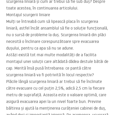
scurgerea liniară și cum ar trebui să fie sub duș? Despre
toate acestea, în continuarea articolului.
Montajul scurgerii liniare
Mulți se întreabă cum să lipească placa în scurgerea
liniară, astfel încât ansamblul să fie o soluție funcțională,
nu o sursă de probleme la duș. Scurgerea liniară din plăci
necesită o înclinare corespunzătoare spre evacuarea
dușului, pentru ca apa să nu se adune.
Astăzi există tot mai multe modalități de a facilita
montajul unei soluții care altădată dădea destule bătăi de
cap. Merită însă pusă întrebarea: ce pantă către
scurgerea liniară va fi potrivită în locul respectiv?
Plăcile lângă scurgerea liniară ar trebui să fie înclinate
către evacuare cu cel puțin 2,5%, adică 2,5 cm la fiecare
metru de suprafață. Aceasta este o valoare optimă, care
asigură evacuarea apei la un nivel foarte bun. Previne
băltirea și ajută la menținerea curățeniei cabinei de duș,
având deci și importanță igienică. De asemenea, ușurează