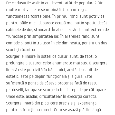
De ce dușurile walk-in au devenit atât de populare? Din
multe motive, care se îmbină într-un întreg ce
funcționează foarte bine. În primul rând: sunt potrivite
pentru băile mici, deoarece ocupă mai puțin spațiu decât
cabinele de duș standard. În al doilea rând: sunt extrem de
frumoase prin simplitatea lor. În al treilea rând: sunt
comode și poți intra ușor în ele dimineața, pentru un duș
scurt și răcoritor.
Scurgerile liniare în astfel de dușuri sunt, de fapt, o
prelungire a tuturor celor enumerate mai sus. O scurgere
liniară este potrivită în băile mici, arată deosebit de
estetic, este pe deplin funcțională și sigură. Este
suficientă o pantă de câteva procente față de restul
pardoselii, iar apa se scurge la fel de repede pe cât apare.
Unde este, așadar, dificultatea? În execuția corectă.
Scurgere liniară
din plăci cere precizie și experiență
pentru a funcționa corect. Cum se așază plăcile lângă