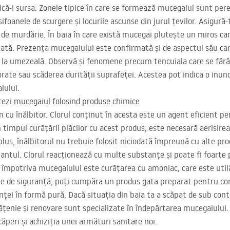
ică-i sursa. Zonele tipice în care se formează mucegaiul sunt pereț
, sifoanele de scurgere și locurile ascunse din jurul țevilor. Asigură
de murdărie. În baia în care există mucegai plutește un miros car
tă. Prezența mucegaiului este confirmată și de aspectul său cara
de la umezeală. Observă și fenomene precum tencuiala care se fărâ
rate sau scăderea durității suprafeței. Acestea pot indica o inund
iului.
ezi mucegaiul folosind produse chimice
on cu înălbitor. Clorul conținut în acesta este un agent eficient 
în timpul curățării plăcilor cu acest produs, este necesară aerisir
 În plus, înălbitorul nu trebuie folosit niciodată împreună cu alte 
iantul. Clorul reacționează cu multe substanțe și poate fi foarte
 împotriva mucegaiului este curățarea cu amoniac, care este utilă
ve de siguranță, poți cumpăra un produs gata preparat pentru c
ței în formă pură. Dacă situația din baia ta a scăpat de sub contr
rățenie și renovare sunt specializate în îndepărtarea mucegaiului.
căperi și achiziția unei armături sanitare noi.