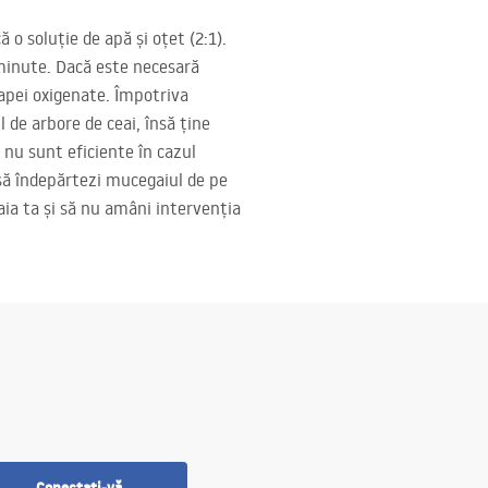
 o soluție de apă și oțet (2:1).
 minute. Dacă este necesară
a apei oxigenate. Împotriva
l de arbore de ceai, însă ține
nu sunt eficiente în cazul
 să îndepărtezi mucegaiul de pe
baia ta și să nu amâni intervenția