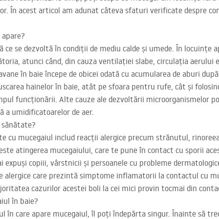
or. În acest articol am adunat câteva sfaturi verificate despre 
e apare?
 ce se dezvoltă în condiții de mediu calde și umede. În locuințe a
ătoria, atunci când, din cauza ventilației slabe, circulația aerului
avane în baie începe de obicei odată cu acumularea de aburi după d
uscarea hainelor în baie, atât pe sfoara pentru rufe, cât și folos
pul funcționării. Alte cauze ale dezvoltării microorganismelor pot
vă a umidificatoarelor de aer.
u sănătate?
e cu mucegaiul includ reacții alergice precum strănutul, rinoreea, 
este atingerea mucegaiului, care te pune în contact cu sporii aces
 expuși copiii, vârstnicii și persoanele cu probleme dermatologice 
e alergice care prezintă simptome inflamatorii la contactul cu muc
joritatea cazurilor acestei boli la cei mici provin tocmai din cont
iul în baie?
ul în care apare mucegaiul, îl poți îndepărta singur. Înainte să tre