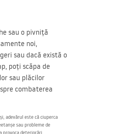
he sau o pivniță
tamente noi,
geri sau dacă există o
mp, poți scăpa de
or sau plăcilor
despre combaterea
i, adevărul este că ciuperca
 neetanșe sau probleme de
a provoca deteriorări