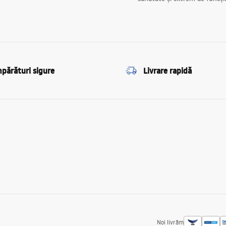
părături sigure
Livrare rapidă
Noi livrăm