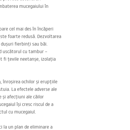
combaterea mucegaiului în
pare cel mai des în încăperi
 este foarte redusă. Dezvoltarea
ușuri fierbinți sau băi.
ind uscătorul cu tambur –
 fi țevile neetanșe, izolația
înroșirea ochilor și erupțiile
tuia. La efectele adverse ale
și afecțiuni ale căilor
egaiul își cresc riscul de a
actul cu mucegaiul.
ci la un plan de eliminare a