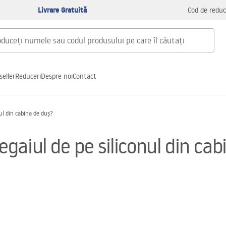
Livrare Gratuită
Cod de reduc
seller
Reduceri
Despre noi
Contact
ul din cabina de duș?
aiul de pe siliconul din cab