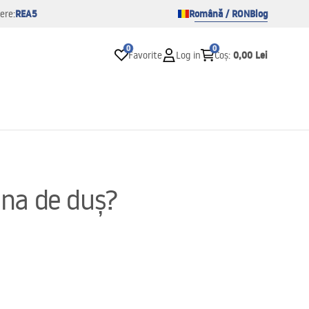
REA5
Română / RON
Blog
ere:
0
0
0,00 Lei
Favorite
Log in
Coș
:
ina de duș?