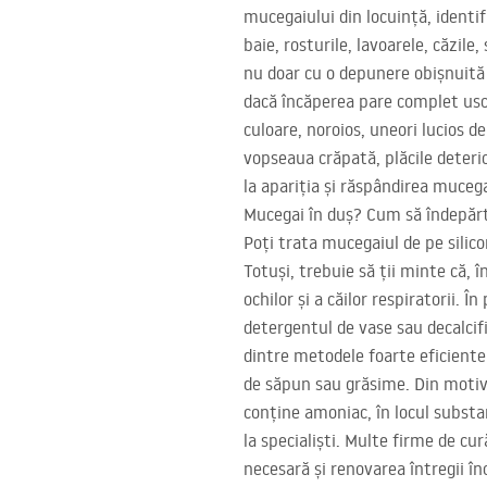
mucegaiului din locuință, identif
baie, rosturile, lavoarele, căzile
nu doar cu o depunere obișnuită 
dacă încăperea pare complet usca
culoare, noroios, uneori lucios 
vopseaua crăpată, plăcile deterio
la apariția și răspândirea mucega
Mucegai în duș? Cum să îndepărt
Poți trata mucegaiul de pe silic
Totuși, trebuie să ții minte că, 
ochilor și a căilor respiratorii.
detergentul de vase sau decalcif
dintre metodele foarte eficiente
de săpun sau grăsime. Din moti
conține amoniac, în locul substan
la specialiști. Multe firme de cu
necesară și renovarea întregii în