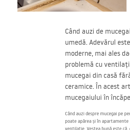
Vase WC si Bideuri
Lavoare
Când auzi de mucegai 
Cazi cu paravane
umedă. Adevărul este
moderne, mai ales dac
Baterii sanitare
problemă cu ventilați
Dusuri
mucegai din casă fără
ceramice. În acest ar
Bucatarie
mucegaiului în încăpe
Accesorii și mobilier pentru baie
Când auzi despre mucegai pe pere
poate apărea și în apartamente n
ventilație. Vestea bună este că, 