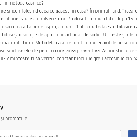
prin metode casnice?
 silicon folosind ceea ce găsești în casă? În primul rând, încearcă
torul unei sticle cu pulverizator. Produsul trebuie clătit după 15
nți sau cu o altă perie aspră, cu peri. O altă metodă este folosire
olosi și o soluție de apă cu bicarbonat de sodiu. Util este și uleiu
 mai mult timp. Metodele casnice pentru mucegaiul de pe silicon 
tuși, sunt excelente pentru curățarea preventivă. Acum știi cu ce
lui? Amintește-ți să verifici constant locurile greu accesibile din 
iv
 și promoțiile!