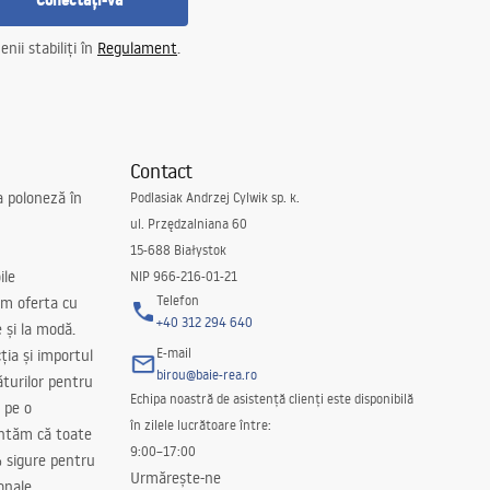
Conectați-vă
nii stabiliți în
Regulament
.
Contact
a poloneză în
Podlasiak Andrzej Cylwik sp. k.
ul. Przędzalniana 60
15-688 Białystok
ile
NIP 966-216-01-21
Telefon
m oferta cu
+40 312 294 640
e și la modă.
E-mail
ția și importul
birou@baie-rea.ro
ăturilor pentru
Echipa noastră de asistență clienți este disponibilă
 pe o
în zilele lucrătoare între:
antăm că toate
9:00–17:00
 sigure pentru
Urmărește-ne
onale.