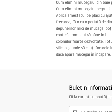
Cum elimini mucegaiul din baie 
Cum elimini mucegaiul negru de pe
Aplică amestecul pe plăci cu aju
frecarea, fă-o cu o periuță de di
depunerilor mici de mucegai poți f
cont că aroma lui rămâne în baie
coloniilor foarte dezvoltate. To
silicon și unde să cauți focarele 
dacă apare mucegai în încăpere.
Buletin informat
Fii la curent cu noutățile