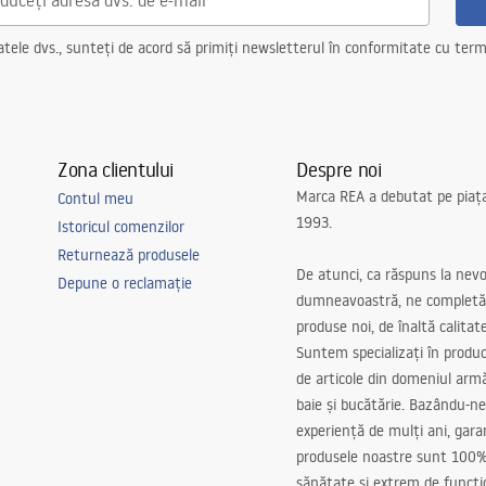
ele dvs., sunteți de acord să primiți newsletterul în conformitate cu terme
Zona clientului
Despre noi
Marca REA a debutat pe piaț
Contul meu
1993.
Istoricul comenzilor
Returnează produsele
De atunci, ca răspuns la nevo
Depune o reclamație
dumneavoastră, ne completă
produse noi, de înaltă calitat
Suntem specializați în produc
de articole din domeniul arm
baie și bucătărie. Bazându-ne
experiență de mulți ani, gar
produsele noastre sunt 100%
sănătate și extrem de funcți