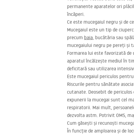
permanente aparatelor ori plăcil
încăperi.
Ce este mucegaiul negru și de c
Mucegaiul este un tip de ciupercă
precum
baia
, bucătăria sau spăl
mucegaiului negru pe pereți și t
Formarea lui este favorizată de 
aparatul încălzește mediul în tim
deficitară sau utilizarea intensi
Este mucegaiul periculos pentr
Riscurile pentru sănătate asociat
cutanate. Deosebit de periculos 
expunerii la mucegai sunt cel mai
respiratorii. Mai mult, persoanel
dezvolta astm. Potrivit
OMS
, ma
Cum găsești și recunoști mucega
În funcție de amploarea și de loc