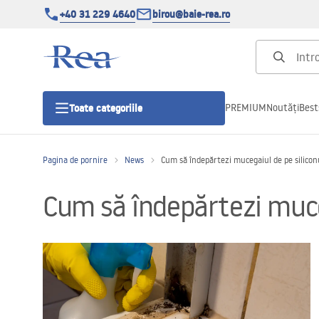
+40 31 229 4640
birou@baie-rea.ro
PREMIUM
Noutăți
Best
Toate categoriile
Pagina de pornire
News
Cum să îndepărtezi mucegaiul de pe silicon
Cabine de dus
Cum să îndepărtezi muceg
Usi pentru cabine de dus
Cadite de dus
Rigole Liniare