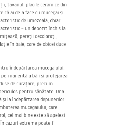
ii, tavanul, plăcile ceramice din
-te că ai de-a face cu mucegai și
acteristic de umezeală, chiar
cteristic – un depozit închis la
mițează, pereții decolorați,
ație în baie, care de obicei duce
pentru îndepărtarea mucegaiului.
ea permanentă a băii și protejarea
produse de curățare, precum
 periculos pentru sănătate. Una
 și la îndepărtarea depunerilor
ombaterea mucegaiului, care
ol, cel mai bine este să apelezi
 În cazuri extreme poate fi