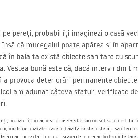
pe pereți, probabil îți imaginezi o casă vec
 însă că mucegaiul poate apărea și în apar
ă în baia ta există obiecte sanitare cu scur
a. Vestea bună este că, dacă intervii din ti
 a provoca deteriorări permanente obiectel
ticol am adunat câteva sfaturi verificate 
ri.
ți, probabil îți imaginezi o casă veche sau un subsol umed. Totuș
oi, moderne, mai ales dacă în baia ta există instalații sanitare
dacă reacționezi la timp, poți scăpa de mucegai din locuință fără 