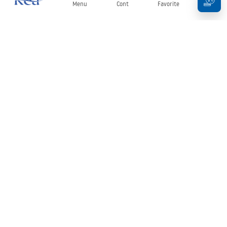
Menu
Cont
Favorite
Coș
Buletin informativ
Fii la curent cu noutățile și promoțiile!
Conectați-vă
Introducând și confirmând datele dvs., sunteți de acord să primiți
newsletterul în conformitate cu termenii stabiliți în
Regulament
.