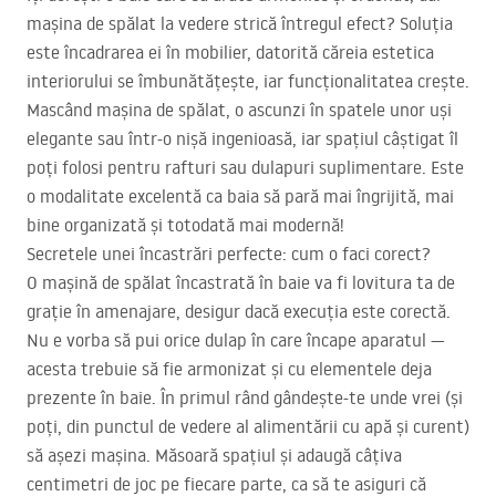
mașina de spălat la vedere strică întregul efect? Soluția
este încadrarea ei în mobilier, datorită căreia estetica
interiorului se îmbunătățește, iar funcționalitatea crește.
Mascând mașina de spălat, o ascunzi în spatele unor uși
elegante sau într-o nișă ingenioasă, iar spațiul câștigat îl
poți folosi pentru rafturi sau dulapuri suplimentare. Este
o modalitate excelentă ca baia să pară mai îngrijită, mai
bine organizată și totodată mai modernă!
Secretele unei încastrări perfecte: cum o faci corect?
O mașină de spălat încastrată în baie va fi lovitura ta de
grație în amenajare, desigur dacă execuția este corectă.
Nu e vorba să pui orice dulap în care încape aparatul —
acesta trebuie să fie armonizat și cu elementele deja
prezente în baie. În primul rând gândește-te unde vrei (și
poți, din punctul de vedere al alimentării cu apă și curent)
să așezi mașina. Măsoară spațiul și adaugă câțiva
centimetri de joc pe fiecare parte, ca să te asiguri că