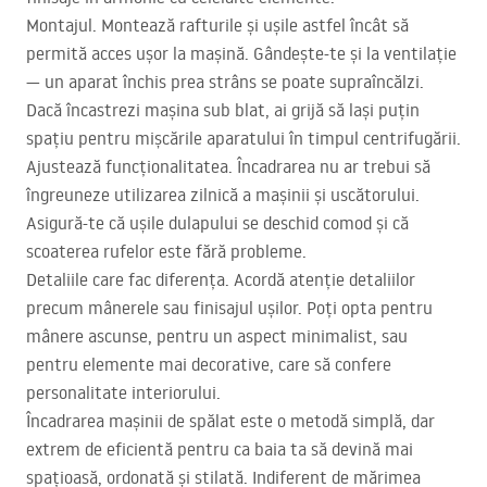
Montajul. Montează rafturile și ușile astfel încât să
permită acces ușor la mașină. Gândește-te și la ventilație
— un aparat închis prea strâns se poate supraîncălzi.
Dacă încastrezi mașina sub blat, ai grijă să lași puțin
spațiu pentru mișcările aparatului în timpul centrifugării.
Ajustează funcționalitatea. Încadrarea nu ar trebui să
îngreuneze utilizarea zilnică a mașinii și uscătorului.
Asigură-te că ușile dulapului se deschid comod și că
scoaterea rufelor este fără probleme.
Detaliile care fac diferența. Acordă atenție detaliilor
precum mânerele sau finisajul ușilor. Poți opta pentru
mânere ascunse, pentru un aspect minimalist, sau
pentru elemente mai decorative, care să confere
personalitate interiorului.
Încadrarea mașinii de spălat este o metodă simplă, dar
extrem de eficientă pentru ca baia ta să devină mai
spațioasă, ordonată și stilată. Indiferent de mărimea