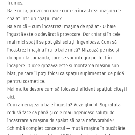
frumos.
Baie mică, provocări mari: cum să încastrezi mașina de
spălat într-un spațiu mic?
Baie mică – cum încastrezi mașina de spălat? O baie
îngustă este o adevărată provocare. Dar chiar și în cele
mai mici spații se pot găsi soluții ingenioase. Cum să
încastrezi mașina într-o baie mică? Mizează pe nișe și
dulapuri la comandă, care se vor integra perfect în
încăpere. O idee grozavă este și montarea mașinii sub
blat, pe care îl poți folosi ca spațiu suplimentar, de pildă
pentru cosmetice.
Mai multe despre cum să folosești eficient spațiul:
citești
aici
.
Cum amenajezi o baie îngustă? Vezi:
ghidul
. Suprafața
redusă face ca până și cele mai ingenioase soluții de
încastrare a mașinii de spălat să pară nefavorabile?
Schimbă complet conceptul — mută mașina în bucătărie!