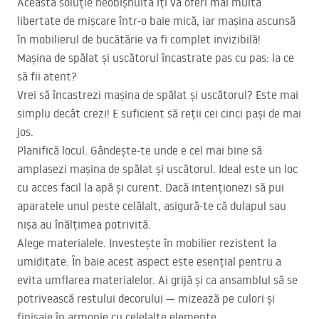
Această soluție neobișnuită îți va oferi mai multă
libertate de mișcare într-o baie mică, iar mașina ascunsă
în mobilierul de bucătărie va fi complet invizibilă!
Mașina de spălat și uscătorul încastrate pas cu pas: la ce
să fii atent?
Vrei să încastrezi mașina de spălat și uscătorul? Este mai
simplu decât crezi! E suficient să reții cei cinci pași de mai
jos.
Planifică locul. Gândește-te unde e cel mai bine să
amplasezi mașina de spălat și uscătorul. Ideal este un loc
cu acces facil la apă și curent. Dacă intenționezi să pui
aparatele unul peste celălalt, asigură-te că dulapul sau
nișa au înălțimea potrivită.
Alege materialele. Investește în mobilier rezistent la
umiditate. În baie acest aspect este esențial pentru a
evita umflarea materialelor. Ai grijă și ca ansamblul să se
potrivească restului decorului — mizează pe culori și
finisaje în armonie cu celelalte elemente.