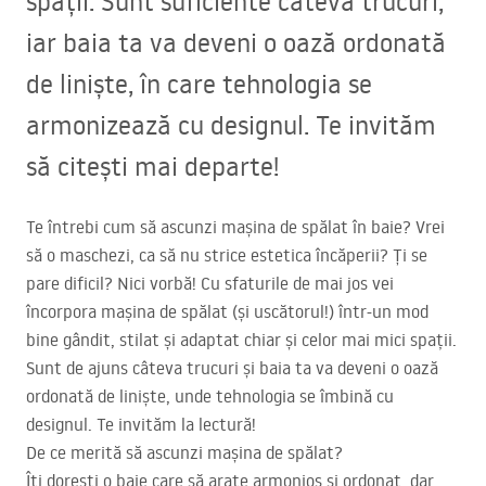
spații. Sunt suficiente câteva trucuri,
iar baia ta va deveni o oază ordonată
de liniște, în care tehnologia se
armonizează cu designul. Te invităm
să citești mai departe!
Te întrebi cum să ascunzi mașina de spălat în baie? Vrei
să o maschezi, ca să nu strice estetica încăperii? Ți se
pare dificil? Nici vorbă! Cu sfaturile de mai jos vei
încorpora mașina de spălat (și uscătorul!) într-un mod
bine gândit, stilat și adaptat chiar și celor mai mici spații.
Sunt de ajuns câteva trucuri și baia ta va deveni o oază
ordonată de liniște, unde tehnologia se îmbină cu
designul. Te invităm la lectură!
De ce merită să ascunzi mașina de spălat?
Îți dorești o baie care să arate armonios și ordonat, dar