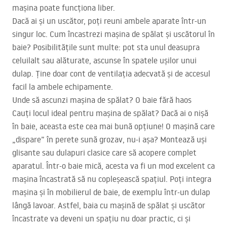
mașina poate funcționa liber.
Dacă ai și un uscător, poți reuni ambele aparate într-un
singur loc. Cum încastrezi mașina de spălat și uscătorul în
baie? Posibilitățile sunt multe: pot sta unul deasupra
celuilalt sau alăturate, ascunse în spatele ușilor unui
dulap. Ține doar cont de ventilația adecvată și de accesul
facil la ambele echipamente.
Unde să ascunzi mașina de spălat? O baie fără haos
Cauți locul ideal pentru mașina de spălat? Dacă ai o nișă
în baie, aceasta este cea mai bună opțiune! O mașină care
„dispare” în perete sună grozav, nu-i așa? Montează uși
glisante sau dulapuri clasice care să acopere complet
aparatul. Într-o baie mică, acesta va fi un mod excelent ca
mașina încastrată să nu copleșească spațiul. Poți integra
mașina și în mobilierul de baie, de exemplu într-un dulap
lângă lavoar. Astfel, baia cu mașină de spălat și uscător
încastrate va deveni un spațiu nu doar practic, ci și