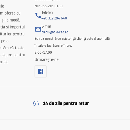
ile
NIP 966-216-01-21
Telefon
m oferta cu
+40 312 294 640
e și la modă.
E-mail
ția și importul
birou@baie-rea.ro
ăturilor pentru
Echipa noastră de asistență clienți este disponibilă
 pe o
în zilele lucrătoare între:
antăm că toate
9:00–17:00
 sigure pentru
Urmărește-ne
onale.
14 de zile pentru retur