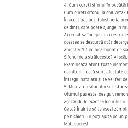
4. Cum cureți sifonul în bucătăr
Cum cureți sifonul la chiuvetă? 
În acest pas poți folosi peria pr
de dinți, care poate ajunge în mu
Ai reușit să îndepărtezi resturi
acestea se descurcă atât detergenț
amestec 1:1 de bicarbonat de sodi
Sifonul deja strălucește? Ai sc
Examinează atent toate elementel
garnituri – dacă sunt afectate de
întregii instalații și te vei feri 
5. Montarea sifonului și testarea
Ultimul pas este, desigur, remon
așezându-le exact la locurile lor.
Gata? Înainte să te așezi zâmbin
pe nicăieri. Te poți ajuta de un 
Mult succes!