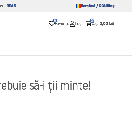
REA5
Română / RON
Blog
ere:
0
0
0,00 Lei
Favorite
Log in
Coș
:
ebuie să-i ții minte!