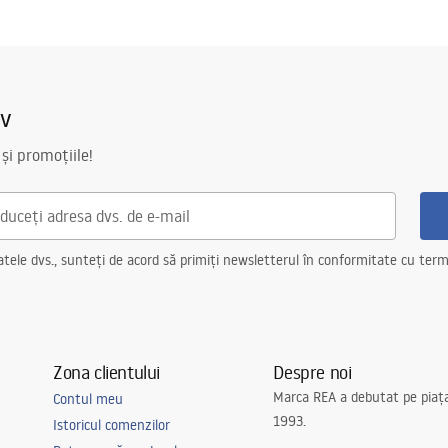
iv
 și promoțiile!
ele dvs., sunteți de acord să primiți newsletterul în conformitate cu terme
Zona clientului
Despre noi
Marca REA a debutat pe piaț
Contul meu
1993.
Istoricul comenzilor