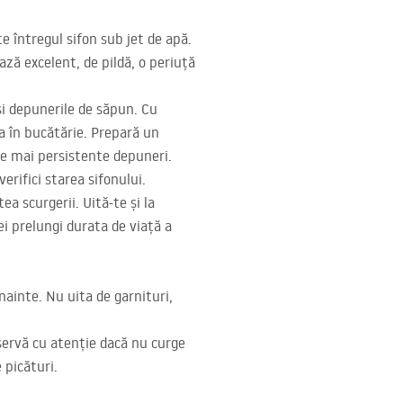
e întregul sifon sub jet de apă.
ză excelent, de pildă, o periuță
și depunerile de săpun. Cu
eja în bucătărie. Prepară un
ele mai persistente depuneri.
rifici starea sifonului.
a scurgerii. Uită-te și la
ei prelungi durata de viață a
ainte. Nu uita de garnituri,
servă cu atenție dacă nu curge
 picături.