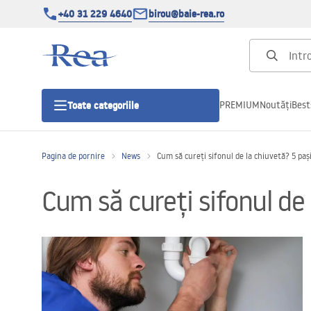
+40 31 229 4640
birou@baie-rea.ro
PREMIUM
Noutăți
Best
Toate categoriile
Pagina de pornire
News
Cum să cureți sifonul de la chiuvetă? 5 pași
Cabine de dus
Cum să cureți sifonul de 
Usi pentru cabine de dus
Cadite de dus
Rigole Liniare