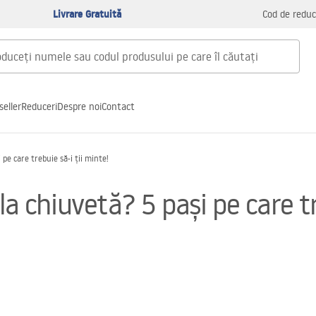
Livrare Gratuită
Cod de reduc
seller
Reduceri
Despre noi
Contact
 pe care trebuie să-i ții minte!
la chiuvetă? 5 pași pe care tr