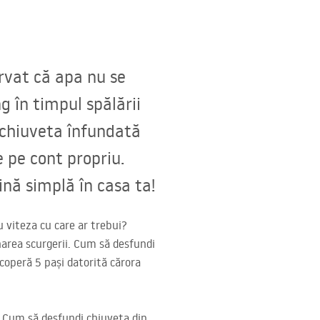
rvat că apa nu se
g în timpul spălării
 chiuveta înfundată
e pe cont propriu.
nă simplă în casa ta!
 viteza cu care ar trebui?
narea scurgerii. Cum să desfundi
scoperă 5 pași datorită cărora
l! Cum să desfundi chiuveta din