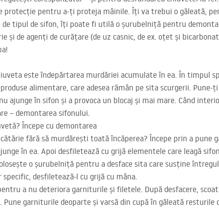
protecție pentru a-ți proteja mâinile. Îți va trebui o găleată, p
 de tipul de sifon, îți poate fi utilă o șurubelniță pentru demont
ie și de agenți de curățare (de uz casnic, de ex. oțet și bicarbonat
ba!
uveta este îndepărtarea murdăriei acumulate în ea. În timpul spă
produse alimentare, care adesea rămân pe sita scurgerii. Pune-ți 
nu ajunge în sifon și a provoca un blocaj și mai mare. Când interio
are – demontarea sifonului.
iuvetă? Începe cu demontarea
cătărie fără să murdărești toată încăperea? Începe prin a pune g
 ajunge în ea. Apoi desfiletează cu grijă elementele care leagă sifo
losește o șurubelniță pentru a desface sita care susține întregul 
 specific, desfiletează-l cu grijă cu mâna.
pentru a nu deteriora garniturile și filetele. După desfacere, scoat
. Pune garniturile deoparte și varsă din cupă în găleată resturile d