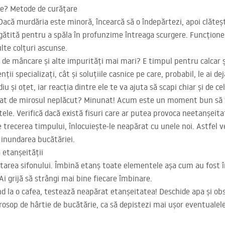
ie? Metode de curățare
Dacă murdăria este minoră, încearcă să o îndepărtezi, apoi clăteșt
egătită pentru a spăla în profunzime întreaga scurgere. Funcționea
lte colțuri ascunse.
le de mâncare și alte impurități mai mari? E timpul pentru calcar 
ii specializați, cât și soluțiile casnice pe care, probabil, le ai d
u și oțet, iar reacția dintre ele te va ajuta să scapi chiar și de c
ăpat de mirosul neplăcut? Minunat! Acum este un moment bun să ve
e. Verifică dacă există fisuri care ar putea provoca neetanșeitate
 trecerea timpului, înlocuiește-le neapărat cu unele noi. Astfel v
de inundarea bucătăriei.
 etanșeității
tarea sifonului. Îmbină etanș toate elementele așa cum au fost în
 Ai grijă să strângi mai bine fiecare îmbinare.
d la o cafea, testează neapărat etanșeitatea! Deschide apa și ob
prosop de hârtie de bucătărie, ca să depistezi mai ușor eventualele