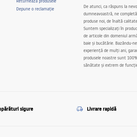
Returnează produsele
De atunci, ca răspuns la nevo
Depune o reclamație
dumneavoastră, ne completă
produse noi, de înaltă calitat
Suntem specializați în produc
de articole din domeniul arm
baie și bucătărie. Bazându-ne
experiență de mulți ani, gar
produsele noastre sunt 100%
sănătate și extrem de funcți
părături sigure
Livrare rapidă