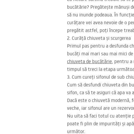
bucătărie? Pregătește mănuși de 
să nu inunde podeaua. În funcție
curățare vei avea nevoie de o per
pregătit astfel, poți începe trea
2. Curăță chiuveta și scurgerea
Primul pas pentru a desfunda chi
bucăți mai mari sau mai mici de 
chiuveta de bucătărie
, pentru a 
timpul să treci la etapa următo
3. Cum cureți sifonul de sub ch
Cum să desfundi chiuveta din bu
sifon, ca să te asiguri că apa va
Dacă este o chiuvetă modernă, fo
veche, iar sifonul are un rezervor
Nu uita să faci totul cu atenție 
poate fi plin de impurități și apă
următor.