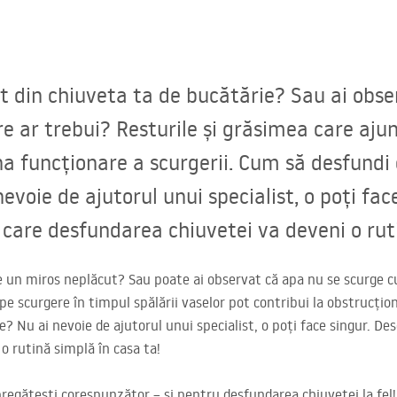
t din chiuveta ta de bucătărie? Sau ai obse
re ar trebui? Resturile și grăsimea care ajun
na funcționare a scurgerii. Cum să desfundi
evoie de ajutorul unui specialist, o poți fac
 care desfundarea chiuvetei va deveni o ruti
e un miros neplăcut? Sau poate ai observat că apa nu se scurge cu
pe scurgere în timpul spălării vaselor pot contribui la obstrucțio
? Nu ai nevoie de ajutorul unui specialist, o poți face singur. De
o rutină simplă în casa ta!
 pregătești corespunzător – și pentru desfundarea chiuvetei la fe