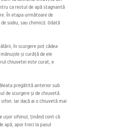
entru ca restul de apă stagnantă
are. În etapa următoare de
 de sodiu, sau chimici). Odată
lării, în scurgere pot cădea
mănușile și curăță de ele
rul chiuvetei este curat, e
ăleata pregătită anterior sub
nul de scurgere și de chiuvetă.
sifon. Iar dacă ai o chiuvetă mai
e ușor sifonul, ținând cont că
e apă, apoi treci la pasul