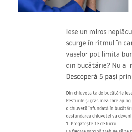
Vase WC si Bideuri
Lavoare
Iese un miros neplăcu
Cazi cu paravane
scurge în ritmul în ca
vaselor pot limita bu
Baterii sanitare
din bucătărie? Nu ai n
Dusuri
Descoperă 5 pași prin
Bucatarie
Din chiuveta ta de bucătărie ies
Resturile și grăsimea care ajung 
Accesorii și mobilier pentru baie
o chiuvetă înfundată în bucătărie
desfundarea chiuvetei va deveni 
1. Pregătește-te de lucru
La fiecare sarcină trebuie să te