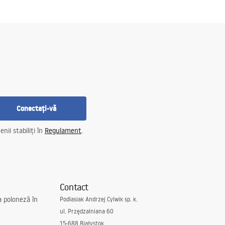
Conectați-vă
nii stabiliți în
Regulament
.
Contact
a poloneză în
Podlasiak Andrzej Cylwik sp. k.
ul. Przędzalniana 60
15-688 Białystok