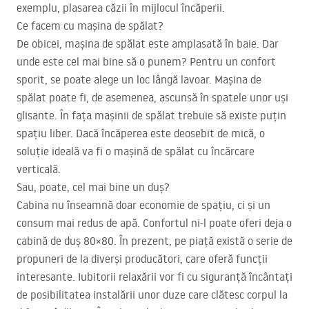
exemplu, plasarea căzii în mijlocul încăperii.
Ce facem cu mașina de spălat?
De obicei, mașina de spălat este amplasată în baie. Dar
unde este cel mai bine să o punem? Pentru un confort
sporit, se poate alege un loc lângă lavoar. Mașina de
spălat poate fi, de asemenea, ascunsă în spatele unor uși
glisante. În fața mașinii de spălat trebuie să existe puțin
spațiu liber. Dacă încăperea este deosebit de mică, o
soluție ideală va fi o mașină de spălat cu încărcare
verticală.
Sau, poate, cel mai bine un duș?
Cabina nu înseamnă doar economie de spațiu, ci și un
consum mai redus de apă. Confortul ni-l poate oferi deja o
cabină de duș 80×80. În prezent, pe piață există o serie de
propuneri de la diverși producători, care oferă funcții
interesante. Iubitorii relaxării vor fi cu siguranță încântați
de posibilitatea instalării unor duze care clătesc corpul la