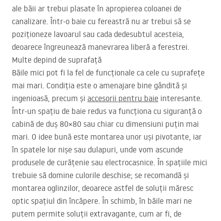
ale băii ar trebui plasate în apropierea coloanei de
canalizare. Într-o baie cu fereastră nu ar trebui să se
poziționeze lavoarul sau cada dedesubtul acesteia,
deoarece îngreunează manevrarea liberă a ferestrei.
Multe depind de suprafață
Băile mici pot fi la fel de funcționale ca cele cu suprafețe
mai mari. Condiția este o amenajare bine gândită și
ingenioasă, precum și
accesorii pentru baie
interesante.
Într-un spațiu de baie redus va funcționa cu siguranță o
cabină de duș 80×80 sau chiar cu dimensiuni puțin mai
mari. O idee bună este montarea unor uși pivotante, iar
în spatele lor nișe sau dulapuri, unde vom ascunde
produsele de curățenie sau electrocasnice. În spațiile mici
trebuie să domine culorile deschise; se recomandă și
montarea oglinzilor, deoarece astfel de soluții măresc
optic spațiul din încăpere. În schimb, în băile mari ne
putem permite soluții extravagante, cum ar fi, de