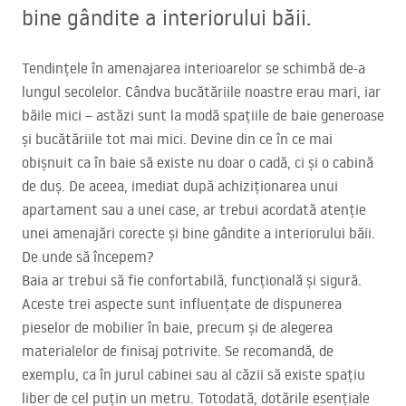
bine gândite a interiorului băii.
Tendințele în amenajarea interioarelor se schimbă de-a
lungul secolelor. Cândva bucătăriile noastre erau mari, iar
băile mici – astăzi sunt la modă spațiile de baie generoase
și bucătăriile tot mai mici. Devine din ce în ce mai
obișnuit ca în baie să existe nu doar o cadă, ci și o cabină
de duș. De aceea, imediat după achiziționarea unui
apartament sau a unei case, ar trebui acordată atenție
unei amenajări corecte și bine gândite a interiorului băii.
De unde să începem?
Baia ar trebui să fie confortabilă, funcțională și sigură.
Aceste trei aspecte sunt influențate de dispunerea
pieselor de mobilier în baie, precum și de alegerea
materialelor de finisaj potrivite. Se recomandă, de
exemplu, ca în jurul cabinei sau al căzii să existe spațiu
liber de cel puțin un metru. Totodată, dotările esențiale