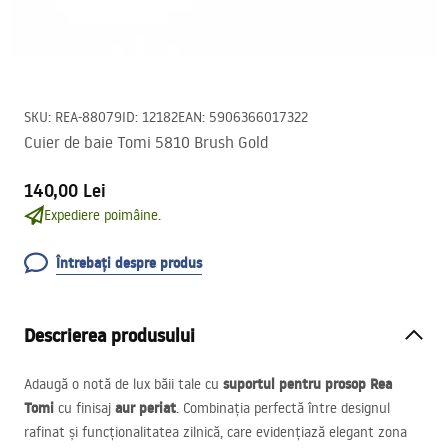
SKU
:
REA-88079
ID
:
12182
EAN
:
5906366017322
Cuier de baie Tomi 5810 Brush Gold
140,00 Lei
Expediere poimâine.
Întrebați despre produs
Descrierea produsului
suportul pentru prosop Rea
Adaugă o notă de lux băii tale cu
Tomi
aur periat
cu finisaj
. Combinația perfectă între designul
rafinat și funcționalitatea zilnică, care evidențiază elegant zona