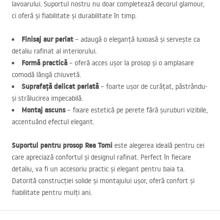
lavoarului. Suportul nostru nu doar completează decorul glamour,
ci oferă și fiabilitate și durabilitate în timp.
Finisaj aur periat
– adaugă o eleganță luxoasă și servește ca
detaliu rafinat al interiorului.
Formă practică
– oferă acces ușor la prosop și o amplasare
comodă lângă chiuvetă.
Suprafață delicat periată
– foarte ușor de curățat, păstrându-
și strălucirea impecabilă.
Montaj ascuns
– fixare estetică pe perete fără șuruburi vizibile,
accentuând efectul elegant.
Suportul pentru prosop Rea Tomi
este alegerea ideală pentru cei
care apreciază confortul și designul rafinat. Perfect în fiecare
detaliu, va fi un accesoriu practic și elegant pentru baia ta.
Datorită construcției solide și montajului ușor, oferă confort și
fiabilitate pentru mulți ani.