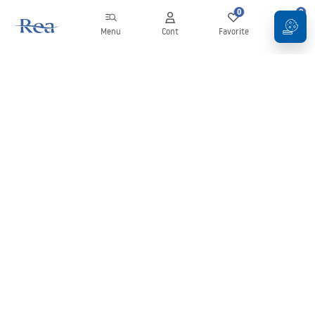
0
0
Menu
Cont
Favorite
Coș
Buletin informativ
Fii la curent cu noutățile și promoțiile!
Conectați-vă
Introducând și confirmând datele dvs., sunteți de acord să primiți
newsletterul în conformitate cu termenii stabiliți în
Regulament
.