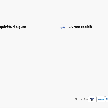
părături sigure
Livrare rapidă
Noi livrăm