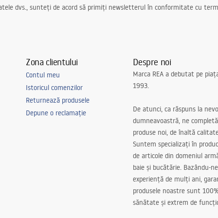
ele dvs., sunteți de acord să primiți newsletterul în conformitate cu terme
Zona clientului
Despre noi
Marca REA a debutat pe piaț
Contul meu
1993.
Istoricul comenzilor
Returnează produsele
De atunci, ca răspuns la nevo
Depune o reclamație
dumneavoastră, ne completă
produse noi, de înaltă calitat
Suntem specializați în produc
de articole din domeniul arm
baie și bucătărie. Bazându-ne
experiență de mulți ani, gar
produsele noastre sunt 100%
sănătate și extrem de funcți