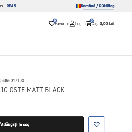
REA5
Română / RON
Blog
ere:
0
0
0,00 Lei
Favorite
Log in
Coș
:
06366017100
 210 OSTE MATT BLACK
Adăugați la coș