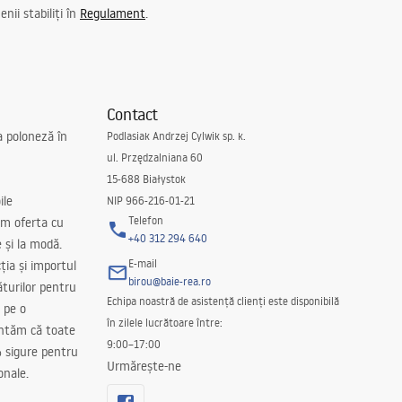
nii stabiliți în
Regulament
.
Contact
a poloneză în
Podlasiak Andrzej Cylwik sp. k.
ul. Przędzalniana 60
15-688 Białystok
ile
NIP 966-216-01-21
Telefon
m oferta cu
+40 312 294 640
e și la modă.
E-mail
ția și importul
birou@baie-rea.ro
ăturilor pentru
Echipa noastră de asistență clienți este disponibilă
 pe o
în zilele lucrătoare între:
antăm că toate
9:00–17:00
 sigure pentru
Urmărește-ne
onale.