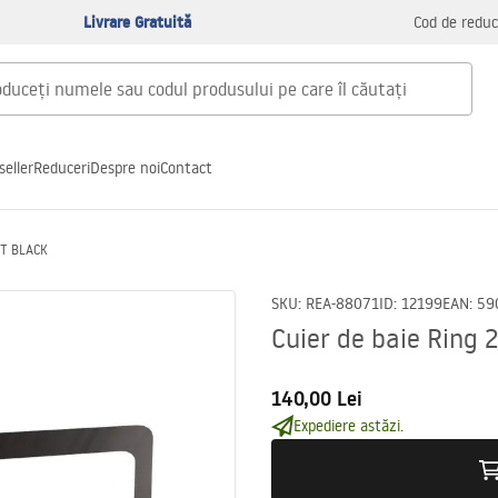
Livrare Gratuită
Cod de reduc
seller
Reduceri
Despre noi
Contact
TT BLACK
SKU
:
REA-88071
ID
:
12199
EAN
:
59
Cuier de baie Ring
140,00 Lei
Expediere astăzi.