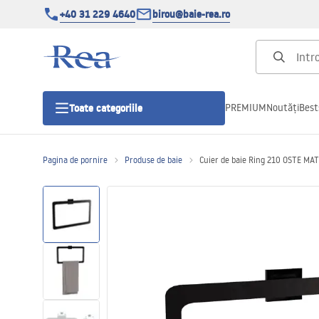
+40 31 229 4640
birou@baie-rea.ro
PREMIUM
Noutăți
Best
Toate categoriile
Pagina de pornire
Produse de baie
Cuier de baie Ring 210 OSTE MA
Cabine de dus
Usi pentru cabine de dus
Cadite de dus
Rigole Liniare