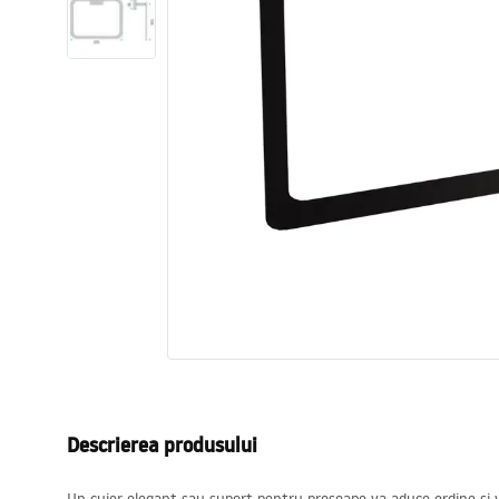
Vase WC si Bideuri
Lavoare
Cazi cu paravane
Baterii sanitare
Dusuri
Bucatarie
Accesorii și mobilier pentru baie
Descrierea produsului