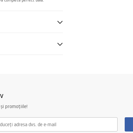
va completa perfect baia.
iv
 și promoțiile!