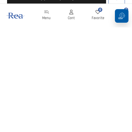
0
0
Menu
Cont
Favorite
Coș
Buletin informativ
Fii la curent cu noutățile și promoțiile!
Conectați-vă
Introducând și confirmând datele dvs., sunteți de acord să primiți
newsletterul în conformitate cu termenii stabiliți în
Regulament
.