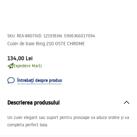
SKU
:
REA-88070
ID
:
12193
EAN
:
5906366017094
Cuier de baie Ring 210 OSTE CHROME
134,00 Lei
Expediere Marți.
Întrebați despre produs
Descrierea produsului
Un cuier elegant sau suport pentru prosoape va aduce ordine și va
completa perfect baia.