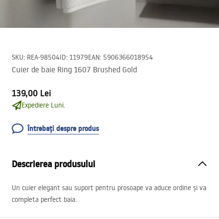
SKU
:
REA-98504
ID
:
11979
EAN
:
5906366018954
Cuier de baie Ring 1607 Brushed Gold
139,00 Lei
Expediere Luni.
Întrebați despre produs
Descrierea produsului
Un cuier elegant sau suport pentru prosoape va aduce ordine și va
completa perfect baia.