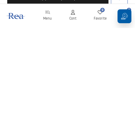
0
0
Menu
Cont
Favorite
Coș
Buletin informativ
Fii la curent cu noutățile și promoțiile!
Conectați-vă
Introducând și confirmând datele dvs., sunteți de acord să primiți
newsletterul în conformitate cu termenii stabiliți în
Regulament
.