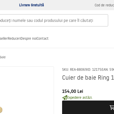
Livrare Gratuită
Cod de reduc
seller
Reduceri
Despre noi
Contact
 Gold
SKU
:
REA-88069
ID
:
12175
EAN
:
59
Cuier de baie Ring 1
154,00 Lei
Expediere astăzi.