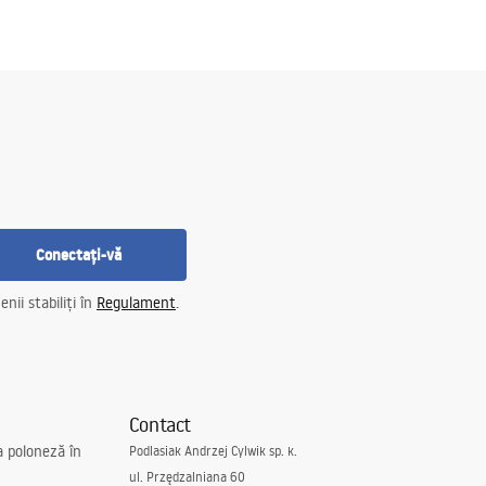
Conectați-vă
nii stabiliți în
Regulament
.
Contact
a poloneză în
Podlasiak Andrzej Cylwik sp. k.
ul. Przędzalniana 60