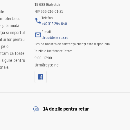
15-688 Białystok
ile
NIP 966-216-01-21
Telefon
m oferta cu
+40 312 294 640
e și la modă.
E-mail
ția și importul
birou@baie-rea.ro
ăturilor pentru
Echipa noastră de asistență clienți este disponibilă
 pe o
în zilele lucrătoare între:
antăm că toate
9:00–17:00
 sigure pentru
Urmărește-ne
onale.
14 de zile pentru retur