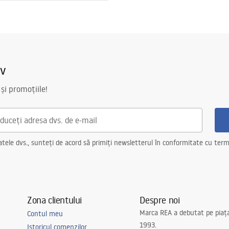
ții de garanție
nty_Terms_and_Conditions_
ories_-_24.pdf
iv
 și promoțiile!
ele dvs., sunteți de acord să primiți newsletterul în conformitate cu terme
Zona clientului
Despre noi
Marca REA a debutat pe piaț
Contul meu
1993.
Istoricul comenzilor