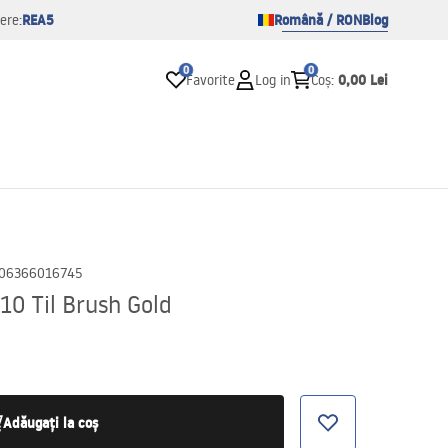
REA5
Română / RON
Blog
ere:
0
0
0,00 Lei
Favorite
Log in
Coș
:
06366016745
10 Til Brush Gold
Adăugați la coș