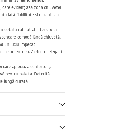
il
auriu periat
în finisaj
.
ă, care evidențiază zona chiuvetei.
todată fiabilitate și durabilitate.
 detaliu rafinat al interiorului.
uspendare comodă lângă chiuvetă.
 un luciu impecabil.
ile, ce accentuează efectul elegant.
 care apreciază confortul și
ivă pentru baia ta. Datorită
 de lungă durată.