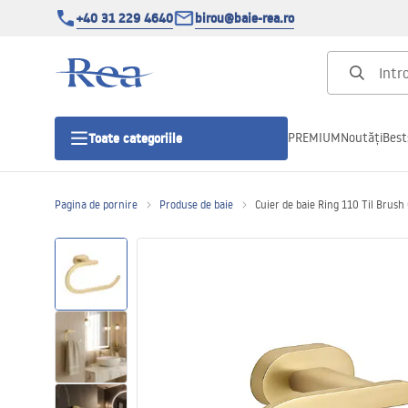
+40 31 229 4640
birou@baie-rea.ro
PREMIUM
Noutăți
Best
Toate categoriile
Pagina de pornire
Produse de baie
Cuier de baie Ring 110 Til Brush
Cabine de dus
Usi pentru cabine de dus
Cadite de dus
Rigole Liniare