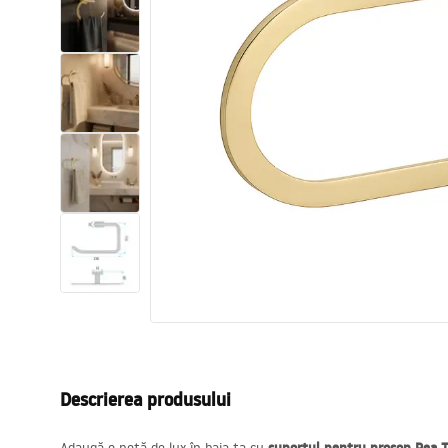
Vase WC si Bideuri
Lavoare
Cazi cu paravane
Baterii sanitare
Dusuri
Bucatarie
Accesorii și mobilier pentru baie
Descrierea produsului