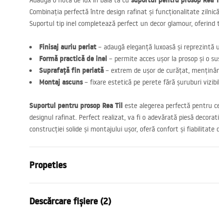
suportul pentru prosop Rea T
Adaugă o notă de lux în baia ta cu
Combinația perfectă între design rafinat și funcționalitate zilnic
Suportul tip inel completează perfect un decor glamour, oferind to
Finisaj auriu periat
– adaugă eleganță luxoasă și reprezintă un
Formă practică de inel
– permite acces ușor la prosop și o s
Suprafață fin periată
– extrem de ușor de curățat, menținând
Montaj ascuns
– fixare estetică pe perete fără șuruburi vizib
Suportul pentru prosop Rea Til
este alegerea perfectă pentru cei
designul rafinat. Perfect realizat, va fi o adevărată piesă decorat
construcției solide și montajului ușor, oferă confort și fiabilitate
Propeties
Culoare
Auriu periat
Descărcare fișiere (2)
Material
Metal