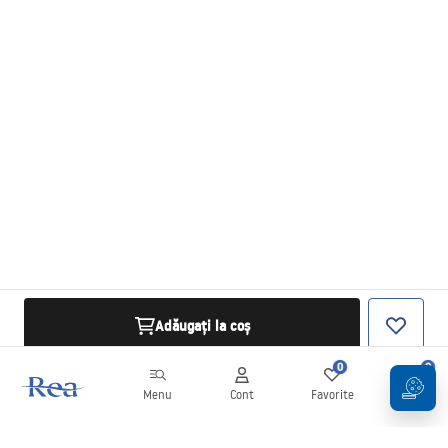
Adăugați la coș
0
0
Menu
Cont
Favorite
Coș