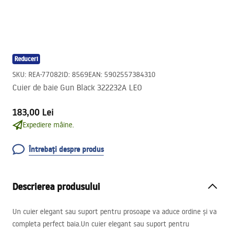
Reduceri
SKU
:
REA-77082
ID
:
8569
EAN
:
5902557384310
Cuier de baie Gun Black 322232A LEO
183,00 Lei
Expediere mâine.
Întrebați despre produs
Descrierea produsului
Un cuier elegant sau suport pentru prosoape va aduce ordine și va
completa perfect baia.Un cuier elegant sau suport pentru