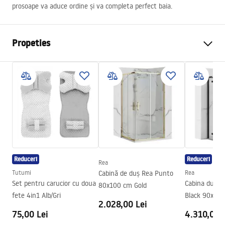
prosoape va aduce ordine și va completa perfect baia.
Propeties
Culoare
Gri
Material
Metal
Metodă de montaj
Cu șuruburi
Latime
525
mm
Inalime
50
mm
Adâncime
80
mm
Reduceri
Reduceri
Rea
Serie
Leo
Tutumi
Cabină de duș Rea Punto
Rea
Garantie
24 luni
Set pentru carucior cu doua
Cabina dus R
80x100 cm Gold
fete 4in1 Alb/Gri
Black 90x90
2.028,00 Lei
75,00 Lei
4.310,00 