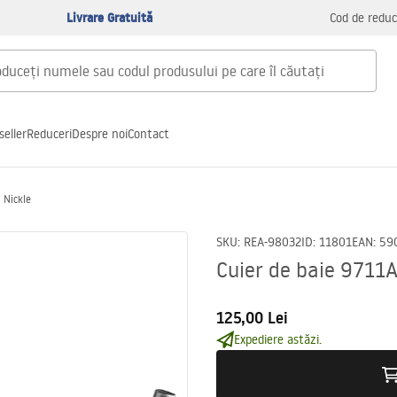
Livrare Gratuită
Cod de reduc
seller
Reduceri
Despre noi
Contact
 Nickle
SKU
:
REA-98032
ID
:
11801
EAN
:
59
Cuier de baie 9711A
125,00 Lei
Expediere astăzi.