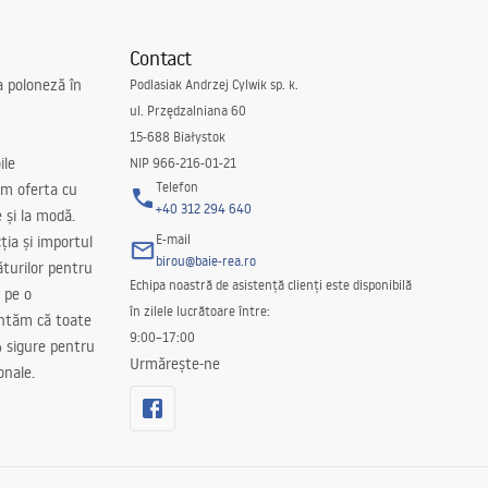
Contact
a poloneză în
Podlasiak Andrzej Cylwik sp. k.
ul. Przędzalniana 60
15-688 Białystok
ile
NIP 966-216-01-21
Telefon
m oferta cu
+40 312 294 640
e și la modă.
E-mail
ția și importul
birou@baie-rea.ro
ăturilor pentru
Echipa noastră de asistență clienți este disponibilă
 pe o
în zilele lucrătoare între:
antăm că toate
9:00–17:00
 sigure pentru
Urmărește-ne
onale.