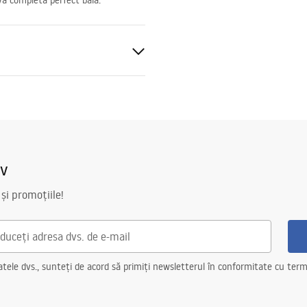
va completa perfect baia.
iv
 și promoțiile!
ele dvs., sunteți de acord să primiți newsletterul în conformitate cu terme