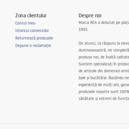
Zona clientului
Despre noi
Marca REA a debutat pe piaț
Contul meu
1993.
Istoricul comenzilor
Returnează produsele
De atunci, ca răspuns la nevo
Depune o reclamație
dumneavoastră, ne completă
produse noi, de înaltă calitat
Suntem specializați în produc
de articole din domeniul arm
baie și bucătărie. Bazându-ne
experiență de mulți ani, gar
produsele noastre sunt 100%
sănătate și extrem de funcți