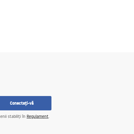
Conectați-vă
nii stabiliți în
Regulament
.