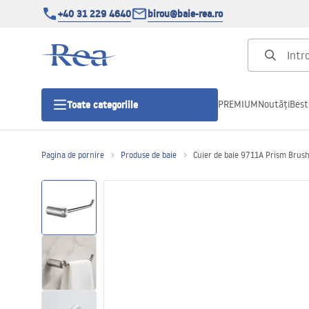
+40 31 229 4640
birou@baie-rea.ro
PREMIUM
Noutăți
Best
Toate categoriile
Pagina de pornire
Produse de baie
Cuier de baie 9711A Prism Brush
Cabine de dus
Usi pentru cabine de dus
Cadite de dus
Rigole Liniare