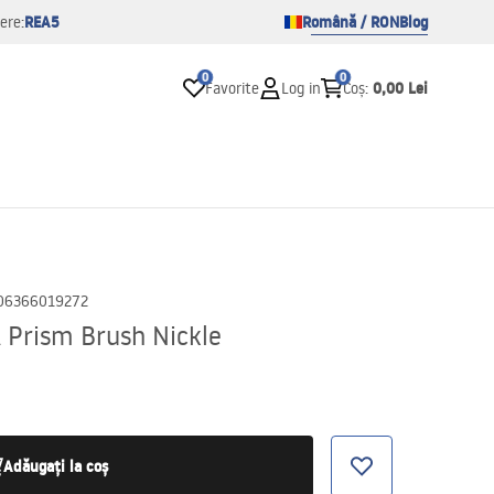
REA5
Română / RON
Blog
ere:
0
0
0,00 Lei
Favorite
Log in
Coș
:
06366019272
 Prism Brush Nickle
Adăugați la coș