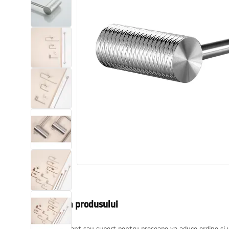
Vase WC si Bideuri
Lavoare
Cazi cu paravane
Baterii sanitare
Dusuri
Bucatarie
Accesorii și mobilier pentru baie
Descrierea produsului