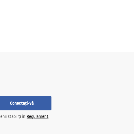
Conectați-vă
nii stabiliți în
Regulament
.