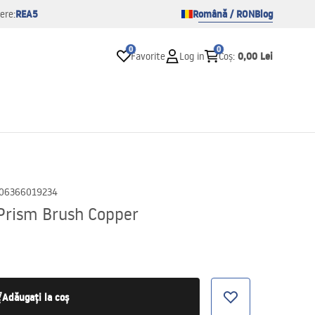
REA5
Română / RON
Blog
ere:
0
0
0,00 Lei
Favorite
Log in
Coș
:
06366019234
 Prism Brush Copper
Adăugați la coș