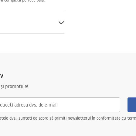
va completa perfect baia.
t
iv
 și promoțiile!
ele dvs., sunteți de acord să primiți newsletterul în conformitate cu terme