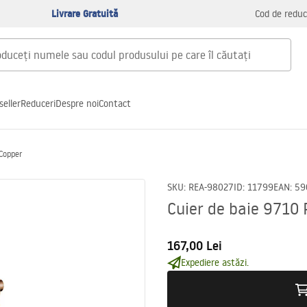
Livrare Gratuită
Cod de reduc
seller
Reduceri
Despre noi
Contact
 Copper
SKU
:
REA-98027
ID
:
11799
EAN
:
59
Cuier de baie 9710
167,00 Lei
Expediere astăzi.