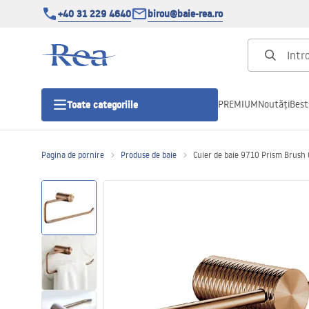
+40 31 229 4640
birou@baie-rea.ro
PREMIUM
Noutăți
Best
Toate categoriile
Pagina de pornire
Produse de baie
Cuier de baie 9710 Prism Brush
Cabine de dus
Usi pentru cabine de dus
Cadite de dus
Rigole Liniare