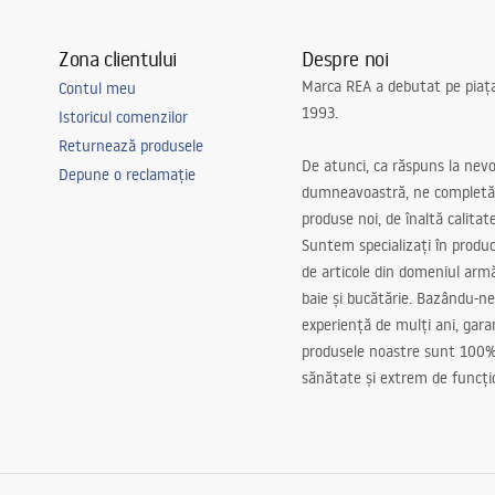
Zona clientului
Despre noi
Marca REA a debutat pe piaț
Contul meu
1993.
Istoricul comenzilor
Returnează produsele
De atunci, ca răspuns la nevo
Depune o reclamație
dumneavoastră, ne completă
produse noi, de înaltă calitat
Suntem specializați în produc
de articole din domeniul arm
baie și bucătărie. Bazându-ne
experiență de mulți ani, gar
produsele noastre sunt 100%
sănătate și extrem de funcți