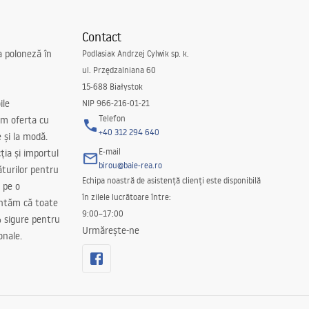
Contact
a poloneză în
Podlasiak Andrzej Cylwik sp. k.
ul. Przędzalniana 60
15-688 Białystok
ile
NIP 966-216-01-21
Telefon
m oferta cu
+40 312 294 640
e și la modă.
E-mail
ția și importul
birou@baie-rea.ro
ăturilor pentru
Echipa noastră de asistență clienți este disponibilă
 pe o
în zilele lucrătoare între:
antăm că toate
9:00–17:00
 sigure pentru
Urmărește-ne
onale.