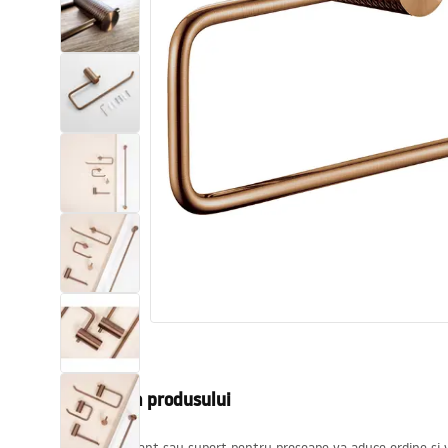
Vase WC si Bideuri
Lavoare
Cazi cu paravane
Baterii sanitare
Dusuri
Bucatarie
Accesorii și mobilier pentru baie
Descrierea produsului