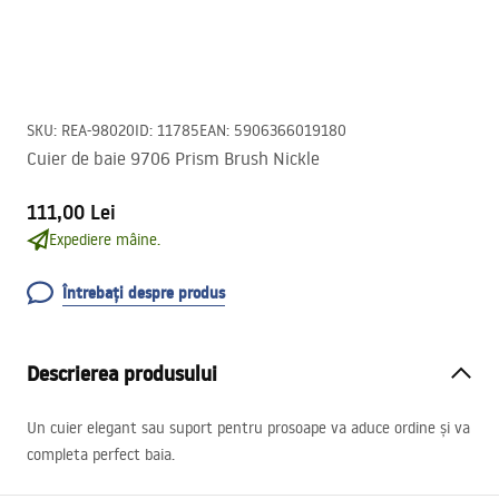
SKU
:
REA-98020
ID
:
11785
EAN
:
5906366019180
Cuier de baie 9706 Prism Brush Nickle
111,00 Lei
Expediere mâine.
Întrebați despre produs
Descrierea produsului
Un cuier elegant sau suport pentru prosoape va aduce ordine și va
completa perfect baia.