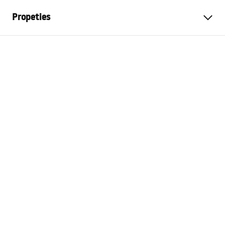
Propeties
Culoare
Oțel periat
Material
Metal
Metodă de montaj
Cu șuruburi
Latime
30
mm
Inalime
50
mm
Adâncime
50
mm
Serie
Prism
Garantie
24 luni