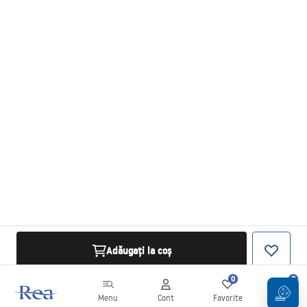
Adăugați la coș
0
0
Menu
Cont
Favorite
Coș