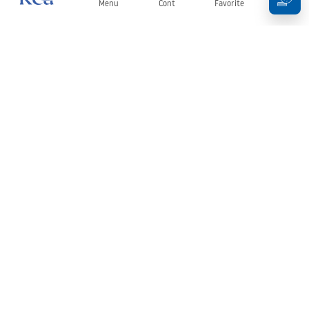
Menu
Cont
Favorite
Coș
Buletin informativ
Fii la curent cu noutățile și promoțiile!
Conectați-vă
Introducând și confirmând datele dvs., sunteți de acord să primiți
newsletterul în conformitate cu termenii stabiliți în
Regulament
.