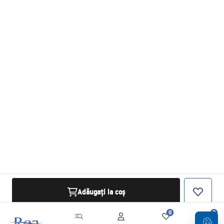
Adăugați la coș
0
0