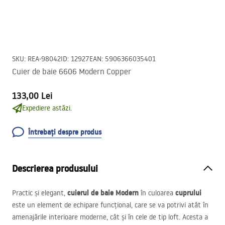
SKU
:
REA-98042
ID
:
12927
EAN
:
5906366035401
Cuier de baie 6606 Modern Copper
133,00 Lei
Expediere astăzi.
Întrebați despre produs
Descrierea produsului
cuierul de baie Modern
cuprului
Practic și elegant,
în culoarea
este un element de echipare funcțional, care se va potrivi atât în
amenajările interioare moderne, cât și în cele de tip loft. Acesta a