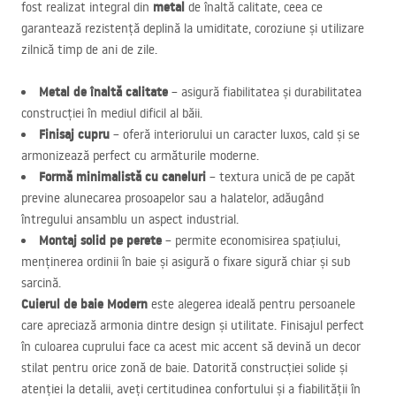
metal
fost realizat integral din
de înaltă calitate, ceea ce
garantează rezistență deplină la umiditate, coroziune și utilizare
zilnică timp de ani de zile.
Metal de înaltă calitate
– asigură fiabilitatea și durabilitatea
construcției în mediul dificil al băii.
Finisaj cupru
– oferă interiorului un caracter luxos, cald și se
armonizează perfect cu armăturile moderne.
Formă minimalistă cu caneluri
– textura unică de pe capăt
previne alunecarea prosoapelor sau a halatelor, adăugând
întregului ansamblu un aspect industrial.
Montaj solid pe perete
– permite economisirea spațiului,
menținerea ordinii în baie și asigură o fixare sigură chiar și sub
sarcină.
Cuierul de baie Modern
este alegerea ideală pentru persoanele
care apreciază armonia dintre design și utilitate. Finisajul perfect
în culoarea cuprului face ca acest mic accent să devină un decor
stilat pentru orice zonă de baie. Datorită construcției solide și
atenției la detalii, aveți certitudinea confortului și a fiabilității în