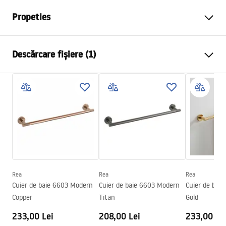
Propeties
Culoare
Oțel periat
Descărcare fișiere (1)
Material
Metal
Metodă de montaj
Cu șuruburi
Condiții de garanție
Latime
615
mm
Warranty_Terms_and_Conditions_Accessories_-_24.pdf
Inalime
50
mm
Adâncime
75
mm
Serie
Galo
Garantie
24 luni
Rea
Rea
Rea
Cuier de baie 6603 Modern
Cuier de baie 6603 Modern
Cuier de bai
Copper
Titan
Gold
233,00 Lei
208,00 Lei
233,00 Le