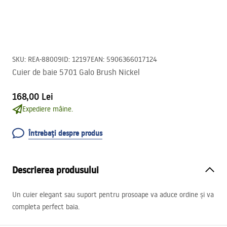
SKU
:
REA-88009
ID
:
12197
EAN
:
5906366017124
Cuier de baie 5701 Galo Brush Nickel
168,00 Lei
Expediere mâine.
Întrebați despre produs
Descrierea produsului
Un cuier elegant sau suport pentru prosoape va aduce ordine și va
completa perfect baia.