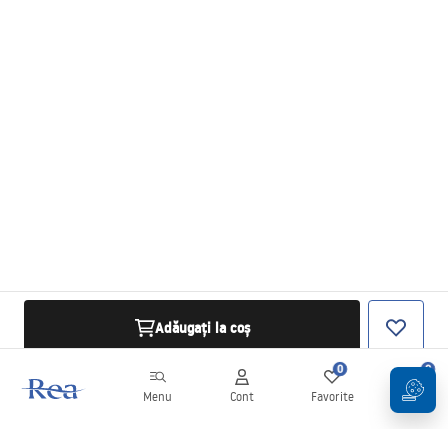
Adăugați la coș
0
0
Menu
Cont
Favorite
Coș