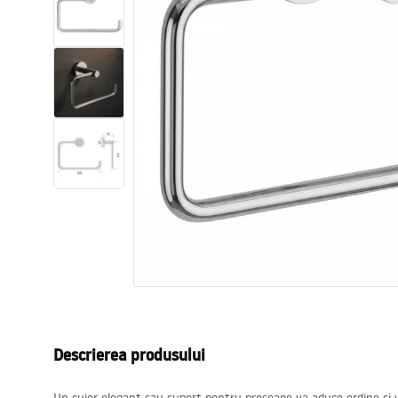
Vase WC si Bideuri
Lavoare
Cazi cu paravane
Baterii sanitare
Dusuri
Bucatarie
Accesorii și mobilier pentru baie
Descrierea produsului