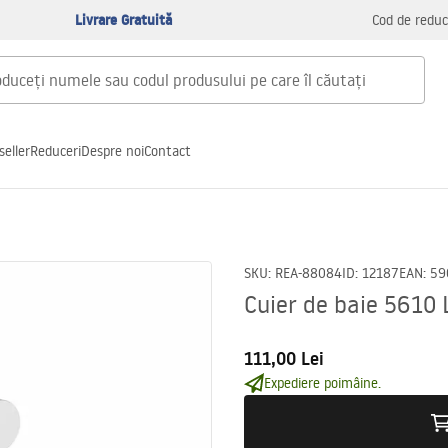
Livrare Gratuită
Cod de reduc
seller
Reduceri
Despre noi
Contact
SKU
:
REA-88084
ID
:
12187
EAN
:
59
Cuier de baie 5610
111,00 Lei
Expediere poimâine.