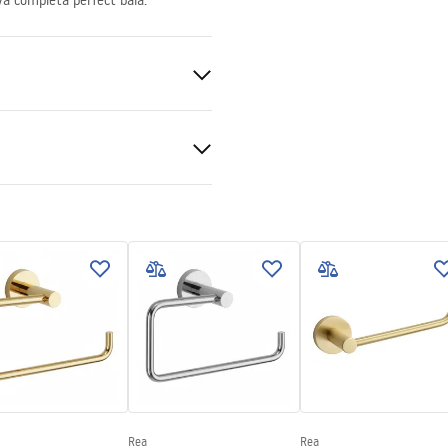
va completa perfect baia.
Rea
Rea