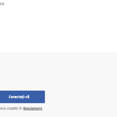
609
Conectați-vă
nii stabiliți în
Regulament
.