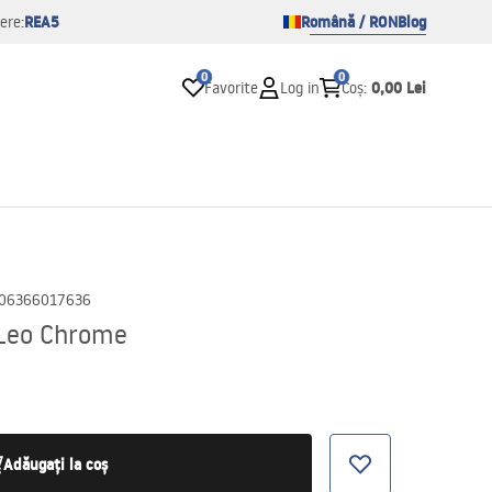
REA5
Română / RON
Blog
ere:
0
0
0,00 Lei
Favorite
Log in
Coș
:
06366017636
 Leo Chrome
Adăugați la coș