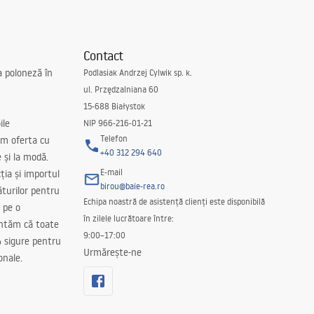
Contact
a poloneză în
Podlasiak Andrzej Cylwik sp. k.
ul. Przędzalniana 60
15-688 Białystok
ile
NIP 966-216-01-21
Telefon
m oferta cu
+40 312 294 640
e și la modă.
E-mail
ția și importul
birou@baie-rea.ro
ăturilor pentru
Echipa noastră de asistență clienți este disponibilă
 pe o
în zilele lucrătoare între:
antăm că toate
9:00–17:00
 sigure pentru
Urmărește-ne
onale.