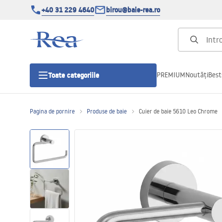
+40 31 229 4640
birou@baie-rea.ro
PREMIUM
Noutăți
Best
Toate categoriile
Pagina de pornire
Produse de baie
Cuier de baie 5610 Leo Chrome
Cabine de dus
Usi pentru cabine de dus
Cadite de dus
Rigole Liniare