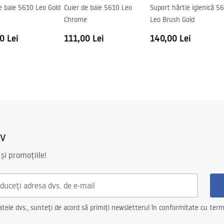
e baie 5610 Leo Gold
Cuier de baie 5610 Leo
Suport hârtie igienică 5
Chrome
Leo Brush Gold
0 Lei
111,00 Lei
140,00 Lei
iv
 și promoțiile!
ele dvs., sunteți de acord să primiți newsletterul în conformitate cu terme