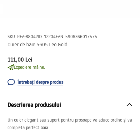
SKU
:
REA-88042
ID
:
12204
EAN
:
5906366017575
Cuier de baie 5605 Leo Gold
111,00 Lei
Expediere mâine.
Întrebați despre produs
Descrierea produsului
Un cuier elegant sau suport pentru prosoape va aduce ordine și va
completa perfect baia.