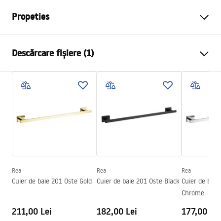
Propeties
Culoare
De aur
Descărcare fișiere (1)
Material
Metal
Metodă de montaj
Cu șuruburi
Condiții de garanție
Latime
50
mm
Warranty_Terms_and_Conditions_Accessories_-_24.pdf
Inalime
50
mm
Adâncime
70
mm
Serie
Leo
Garantie
24 luni
Rea
Rea
Rea
Cuier de baie 201 Oste Gold
Cuier de baie 201 Oste Black
Cuier de baie
Chrome
211,00 Lei
182,00 Lei
177,00 Lei