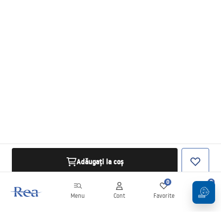
Adăugați la coș
0
0
Menu
Cont
Favorite
Coș