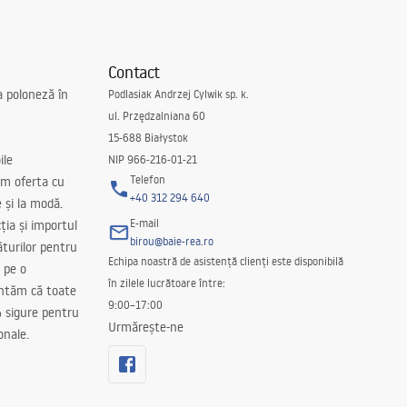
Contact
a poloneză în
Podlasiak Andrzej Cylwik sp. k.
ul. Przędzalniana 60
15-688 Białystok
ile
NIP 966-216-01-21
Telefon
m oferta cu
+40 312 294 640
e și la modă.
E-mail
ția și importul
birou@baie-rea.ro
ăturilor pentru
Echipa noastră de asistență clienți este disponibilă
 pe o
în zilele lucrătoare între:
antăm că toate
9:00–17:00
 sigure pentru
Urmărește-ne
onale.