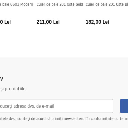
de baie 6603 Modern
Cuier de baie 201 Oste Gold
Cuier de baie 201 Oste B
0 Lei
211,00 Lei
182,00 Lei
iv
 și promoțiile!
ele dvs., sunteți de acord să primiți newsletterul în conformitate cu terme