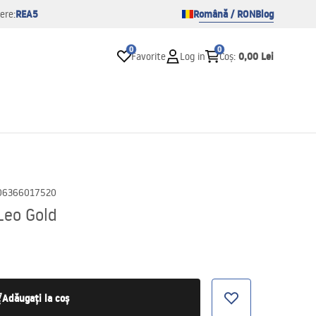
REA5
Română / RON
Blog
ere:
0
0
0,00 Lei
Favorite
Log in
Coș
:
06366017520
Leo Gold
Adăugați la coș