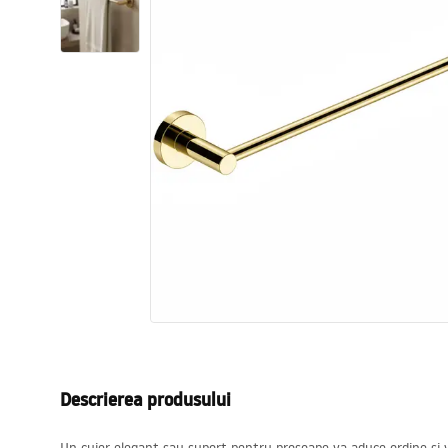
Vase WC si Bideuri
Lavoare
Cazi cu paravane
Baterii sanitare
Dusuri
Bucatarie
Accesorii și mobilier pentru baie
Descrierea produsului