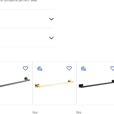
va completa perfect baia.
Rea
Rea