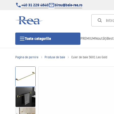
+40 31 229 4640
birou@baie-rea.ro
PREMIUM
Noutăți
Best
Toate categoriile
Pagina de pornire
Produse de baie
Cuier de baie 5601 Leo Gold
Cabine de dus
Usi pentru cabine de dus
Cadite de dus
Rigole Liniare