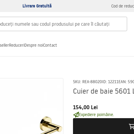
Livrare Gratuită
Cod de reduc
seller
Reduceri
Despre noi
Contact
SKU
:
REA-88020
ID
:
12211
EAN
:
59
Cuier de baie 5601 
154,00 Lei
Expediere poimâine.