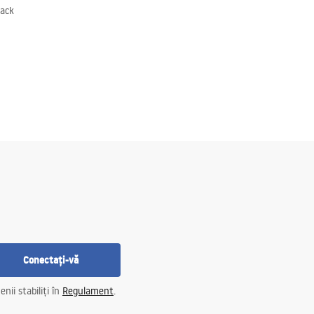
lack
Conectați-vă
nii stabiliți în
Regulament
.