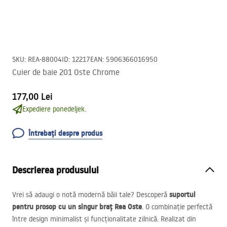
SKU
:
REA-88004
ID
:
12217
EAN
:
5906366016950
Cuier de baie 201 Oste Chrome
177,00 Lei
Expediere ponedeljek.
Întrebați despre produs
Descrierea produsului
suportul
Vrei să adaugi o notă modernă băii tale? Descoperă
pentru prosop cu un singur braț Rea Oste
. O combinație perfectă
între design minimalist și funcționalitate zilnică. Realizat din