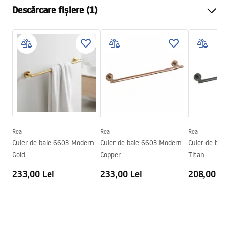
Descărcare fișiere (1)
Material
Metal
Metodă de montaj
Cu șuruburi
Condiții de garanție
Latime
565
mm
Warranty_Terms_and_Conditions_Accessories_-_24.pdf
Inalime
35
mm
Adâncime
65
mm
Serie
Oste
Garantie
24 luni
Rea
Rea
Rea
Cuier de baie 6603 Modern
Cuier de baie 6603 Modern
Cuier de bai
Gold
Copper
Titan
233,00 Lei
233,00 Lei
208,00 Le