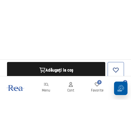
Adăugați la coș
0
0
Menu
Cont
Favorite
Coș
Buletin informativ
Fii la curent cu noutățile și promoțiile!