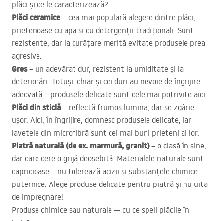
plăci și ce le caracterizează?
Plăci ceramice
– cea mai populară alegere dintre plăci,
prietenoase cu apa și cu detergenții tradiționali. Sunt
rezistente, dar la curățare merită evitate produsele prea
agresive.
Gres
– un adevărat dur, rezistent la umiditate și la
deteriorări. Totuși, chiar și cei duri au nevoie de îngrijire
adecvată – produsele delicate sunt cele mai potrivite aici.
Plăci din sticlă
– reflectă frumos lumina, dar se zgârie
ușor. Aici, în îngrijire, domnesc produsele delicate, iar
lavetele din microfibră sunt cei mai buni prieteni ai lor.
Piatră naturală (de ex. marmură, granit)
– o clasă în sine,
dar care cere o grijă deosebită. Materialele naturale sunt
capricioase – nu tolerează acizii și substanțele chimice
puternice. Alege produse delicate pentru piatră și nu uita
de impregnare!
Produse chimice sau naturale — cu ce speli plăcile în