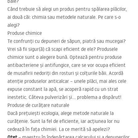
baie?
Când trebuie să alegi un produs pentru spălarea plăcilor,
ai două căi: chimia sau metodele naturale. Pe care s-o
alegi?
Produse chimice
Te confrunți cu depuneri de săpun, piatră sau mucegai?
Vrei să fii sigur(ă) că scapi eficient de ele? Produsele
chimice sunt o alegere bună. Optează pentru produse
antibacteriene și antifungice, care se vor ocupa eficient
de musafirii nedoriți din rosturi și colțurile băii. Acordă
atenție produselor anticalcar – unele plăci, mai ales cele
expuse constant la apă, se acoperă rapid cu un strat
inestetic. Câteva pulverizări și… problema a dispărut!
Produse de curățare naturale
Dacă prețuiești ecologia, alege metode naturale la
curățenie. Sunt la fel de eficiente, iar acțiunea lor nu
cedează în fața chimiei. La ce merită să apelezi?
Oțet
– maestru în îndepărtarea calcarului și a depunerilor.