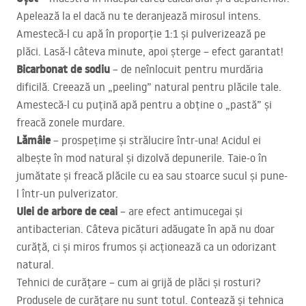
Apelează la el dacă nu te deranjează mirosul intens.
Amestecă-l cu apă în proporție 1:1 și pulverizează pe
plăci. Lasă-l câteva minute, apoi șterge – efect garantat!
Bicarbonat de sodiu
– de neînlocuit pentru murdăria
dificilă. Creează un „peeling” natural pentru plăcile tale.
Amestecă-l cu puțină apă pentru a obține o „pastă” și
freacă zonele murdare.
Lămâie
– prospețime și strălucire într-una! Acidul ei
albește în mod natural și dizolvă depunerile. Taie-o în
jumătate și freacă plăcile cu ea sau stoarce sucul și pune-
l într-un pulverizator.
Ulei de arbore de ceai
– are efect antimucegai și
antibacterian. Câteva picături adăugate în apă nu doar
curăță, ci și miros frumos și acționează ca un odorizant
natural.
Tehnici de curățare – cum ai grijă de plăci și rosturi?
Produsele de curățare nu sunt totul. Contează și tehnica