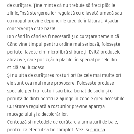
de curățare. Ține minte că nu trebuie să freci plăcile
zilnic, însă ștergerea lor regulată cu o lavetă umedă sau
cu mopul previne depunerile greu de înlăturat. Așadar,
consecvența este baza!
Din când în când va fi necesară și o curățare temeinică.
Când vine timpul pentru ordine mai serioasă, folosește
periuțe, lavete din microfibră și bureți. Evită produsele
abrazive, care pot zgâria plăcile, în special pe cele din
sticlă sau lucioase.
Și nu uita de curățarea rosturilor! De cele mai multe ori
ele sunt cea mai mare provocare. Folosește produse
speciale pentru rosturi sau bicarbonat de sodiu și o
periuță de dinți pentru a ajunge în zonele greu accesibile.
Curățarea regulată a rosturilor previne apariția
mucegaiului și a decolorărilor.
Contează și
metodele de curățare a armaturii de baie
,
pentru ca efectul să fie complet. Vezi și
cum să