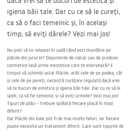
dacă vrei să te bucuri de estetica și
igiena băii tale. Dar cu ce să le cureți,
ca să o faci temeinic și, în același
timp, să eviți dârele? Vezi mai jos!
Nu poți să te relaxezi în cadă când vezi murdărie pe
plăcile din jurul ei? Depunerile de calcar sau de produse
cosmetice lasă urme inestetice care te enervează? E
timpul să schimbi asta! Plăcile, atât cele de pe podea, cât
și cele de pe pereți, necesită curățare regulată dacă vrei
să te bucuri de estetica și igiena băii tale. Dar cu ce să le
speli, ca să fie temeinic și să eviți urmele? Vezi mai jos!
Tipuri de plăci – trebuie spălată fiecare placă în mod
diferit?
Da! Plăcile din baie pot fi de mai multe feluri, iar fiecare
poate necesita un tratament diferit. Care sunt tipurile de