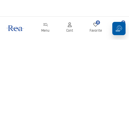
0
0
Menu
Cont
Favorite
Coș
Buletin informativ
Fii la curent cu noutățile și promoțiile!
Conectați-vă
Introducând și confirmând datele dvs., sunteți de acord să primiți
newsletterul în conformitate cu termenii stabiliți în
Regulament
.