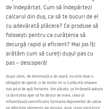
de îndepărtat. Cum să îndepărtezi
calcarul din duș, ca să te bucuri de el
cu adevărată plăcere? Ce produse să
folosești pentru ca curățenia să
decurgă rapid și eficient? Mai jos îți
arătăm cum să cureți dușul pas cu
pas – descoperă!
Dușul zilnic, de dimineață și de seară, nu este doar o
obligație de igienă, ci de multe ori și o plăcută relaxare
sub jetul de apă fierbinte. Din păcate, se întâmplă adesea
ca duritatea apei să fie destul de mare, ceea ce
influențează semnificativ formarea depunerilor de calcar
pe diferitele elemente ale dușului. Apar urme inestetice