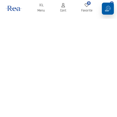
0
0
Menu
Cont
Favorite
Coș
Buletin informativ
Fii la curent cu noutățile și promoțiile!
Conectați-vă
Introducând și confirmând datele dvs., sunteți de acord să primiți
newsletterul în conformitate cu termenii stabiliți în
Regulament
.