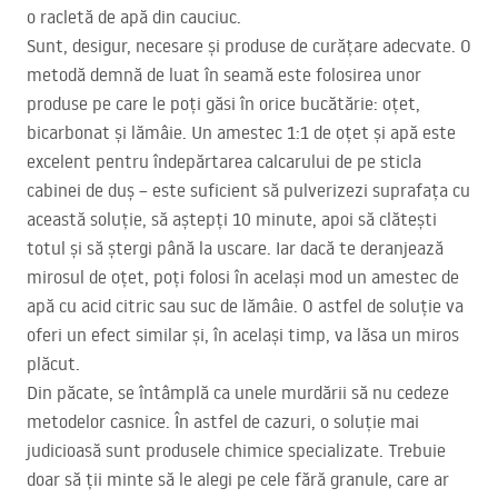
o racletă de apă din cauciuc.
Sunt, desigur, necesare și produse de curățare adecvate. O
metodă demnă de luat în seamă este folosirea unor
produse pe care le poți găsi în orice bucătărie: oțet,
bicarbonat și lămâie. Un amestec 1:1 de oțet și apă este
excelent pentru îndepărtarea calcarului de pe sticla
cabinei de duș – este suficient să pulverizezi suprafața cu
această soluție, să aștepți 10 minute, apoi să clătești
totul și să ștergi până la uscare. Iar dacă te deranjează
mirosul de oțet, poți folosi în același mod un amestec de
apă cu acid citric sau suc de lămâie. O astfel de soluție va
oferi un efect similar și, în același timp, va lăsa un miros
plăcut.
Din păcate, se întâmplă ca unele murdării să nu cedeze
metodelor casnice. În astfel de cazuri, o soluție mai
judicioasă sunt produsele chimice specializate. Trebuie
doar să ții minte să le alegi pe cele fără granule, care ar