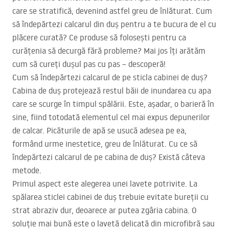
care se stratifică, devenind astfel greu de înlăturat. Cum
să îndepărtezi calcarul din duș pentru a te bucura de el cu
plăcere curată? Ce produse să folosești pentru ca
curățenia să decurgă fără probleme? Mai jos îți arătăm
cum să cureți dușul pas cu pas – descoperă!
Cum să îndepărtezi calcarul de pe sticla cabinei de duș?
Cabina de duș protejează restul băii de inundarea cu apa
care se scurge în timpul spălării. Este, așadar, o barieră în
sine, fiind totodată elementul cel mai expus depunerilor
de calcar. Picăturile de apă se usucă adesea pe ea,
formând urme inestetice, greu de înlăturat. Cu ce să
îndepărtezi calcarul de pe cabina de duș? Există câteva
metode.
Primul aspect este alegerea unei lavete potrivite. La
spălarea sticlei cabinei de duș trebuie evitate bureții cu
strat abraziv dur, deoarece ar putea zgâria cabina. O
soluție mai bună este o lavetă delicată din microfibră sau