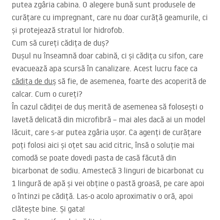
putea zgâria cabina. O alegere bună sunt produsele de
curățare cu impregnant, care nu doar curăță geamurile, ci
și protejează stratul lor hidrofob.
Cum să cureți cădița de duș?
Dușul nu înseamnă doar cabină, ci și cădița cu sifon, care
evacuează apa scursă în canalizare. Acest lucru face ca
cădița de duș
să fie, de asemenea, foarte des acoperită de
calcar. Cum o cureți?
În cazul cădiței de duș merită de asemenea să folosești o
lavetă delicată din microfibră – mai ales dacă ai un model
lăcuit, care s-ar putea zgâria ușor. Ca agenți de curățare
poți folosi aici și oțet sau acid citric, însă o soluție mai
comodă se poate dovedi pasta de casă făcută din
bicarbonat de sodiu. Amestecă 3 linguri de bicarbonat cu
1 lingură de apă și vei obține o pastă groasă, pe care apoi
o întinzi pe cădiță. Las-o acolo aproximativ o oră, apoi
clătește bine. Și gata!