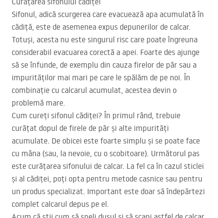
Curățarea sifonului cădiței
Sifonul, adică scurgerea care evacuează apa acumulată în
cădiță, este de asemenea expus depunerilor de calcar.
Totuși, acesta nu este singurul risc care poate îngreuna
considerabil evacuarea corectă a apei. Foarte des ajunge
să se înfunde, de exemplu din cauza firelor de păr sau a
impurităților mai mari pe care le spălăm de pe noi. În
combinație cu calcarul acumulat, acestea devin o
problemă mare.
Cum cureți sifonul cădiței? În primul rând, trebuie
curățat dopul de firele de păr și alte impurități
acumulate. De obicei este foarte simplu și se poate face
cu mâna (sau, la nevoie, cu o scobitoare). Următorul pas
este curățarea sifonului de calcar. La fel ca în cazul sticlei
și al cădiței, poți opta pentru metode casnice sau pentru
un produs specializat. Important este doar să îndepărtezi
complet calcarul depus pe el.
Acum că știi cum să speli dușul și să scapi astfel de calcar,