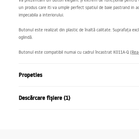
Vă prezentăm un buton elegant și extrem de funcțional pentru u
un produs care iti va umple perfect spatiul de baie pastrand in ac
impecabila a interiorului.
Butonul este realizat din plastic de înaltă calitate. Suprafața exclu
oglindă.
Butonul este compatibil numai cu cadrul încastrat K011A-Q
(Rea
Propeties
Culoare
Auriu periat
Descărcare fișiere (1)
Material
Metal
Inalime
155
mm
Instrucțiuni de montaj
Latime
240
mm
STELA___PODTYNKOWY_WC_K011A-Q.pdf
Adâncime
35
mm