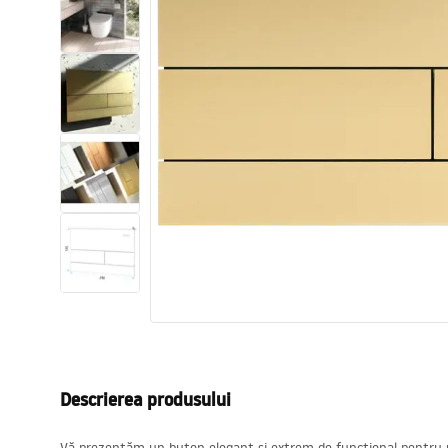
Vase WC si Bideuri
Lavoare
Cazi cu paravane
Baterii sanitare
Dusuri
Bucatarie
Accesorii și mobilier pentru baie
Descrierea produsului