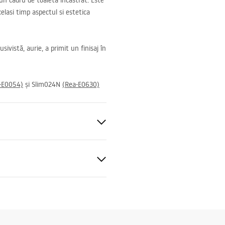
n cadru de toaletă incastrat. Este
elasi timp aspectul si estetica
sivistă, aurie, a primit un finisaj în
-E0054)
și Slim024N
(Rea-E0630)