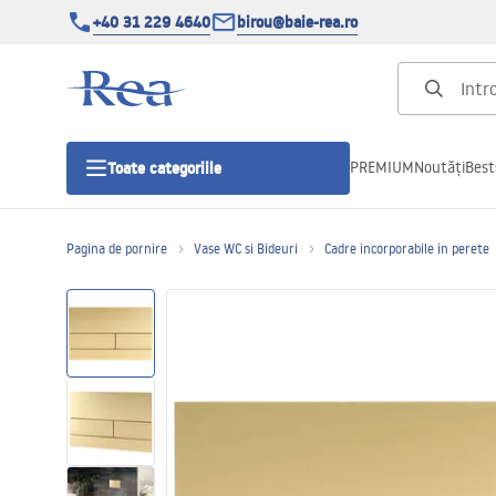
+40 31 229 4640
birou@baie-rea.ro
PREMIUM
Noutăți
Best
Toate categoriile
Pagina de pornire
Vase WC si Bideuri
Cadre incorporabile in perete
Cabine de dus
Usi pentru cabine de dus
Cadite de dus
Rigole Liniare