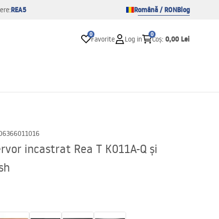
REA5
Română / RON
Blog
ere:
0
0
0,00 Lei
Favorite
Log in
Coș
:
06366011016
rvor incastrat Rea T K011A-Q și
sh