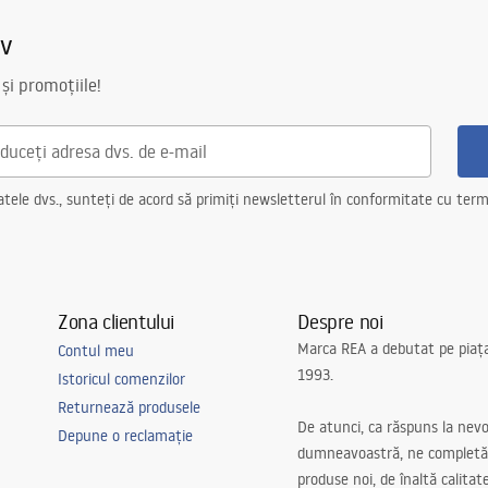
lim 024N
iv
 și promoțiile!
ele dvs., sunteți de acord să primiți newsletterul în conformitate cu terme
Zona clientului
Despre noi
Marca REA a debutat pe piaț
Contul meu
1993.
Istoricul comenzilor
Returnează produsele
De atunci, ca răspuns la nevo
Depune o reclamație
dumneavoastră, ne completă
produse noi, de înaltă calitat