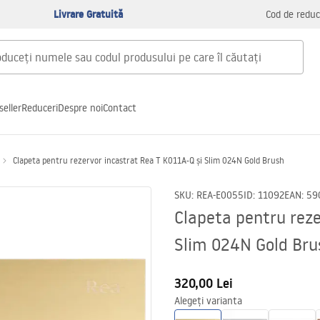
Livrare Gratuită
Cod de reduc
seller
Reduceri
Despre noi
Contact
Clapeta pentru rezervor incastrat Rea T K011A-Q și Slim 024N Gold Brush
SKU
:
REA-E0055
ID
:
11092
EAN
:
59
Clapeta pentru reze
Slim 024N Gold Bru
320,00 Lei
Alegeți varianta