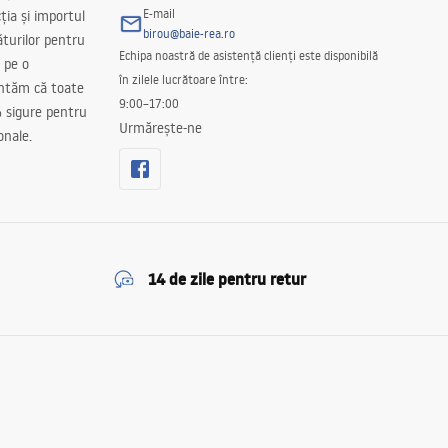
E-mail
ția și importul
birou@baie-rea.ro
ăturilor pentru
Echipa noastră de asistență clienți este disponibilă
 pe o
în zilele lucrătoare între:
antăm că toate
9:00–17:00
 sigure pentru
Urmărește-ne
onale.
14 de zile pentru retur