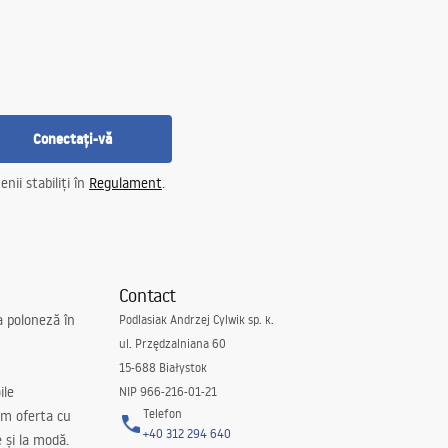
Conectați-vă
nii stabiliți în
Regulament
.
Contact
a poloneză în
Podlasiak Andrzej Cylwik sp. k.
ul. Przędzalniana 60
15-688 Białystok
ile
NIP 966-216-01-21
Telefon
m oferta cu
+40 312 294 640
e și la modă.