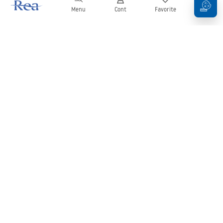
Menu
Cont
Favorite
Coș
Buletin informativ
Fii la curent cu noutățile și promoțiile!
Conectați-vă
Introducând și confirmând datele dvs., sunteți de acord să primiți
newsletterul în conformitate cu termenii stabiliți în
Regulament
.