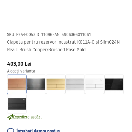
SKU
:
REA-E0053
ID
:
11096
EAN
:
5906366011061
Clapeta pentru rezervor incastrat K011A-Q și Slim024N
Rea T Brush Copper/Brushed Rose Gold
403,00 Lei
Alegeți varianta
Expediere astăzi.
Întrebați despre produs