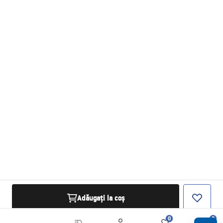
Adăugați la coș
0
0