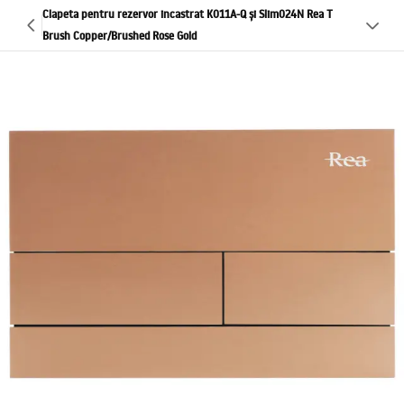
Clapeta pentru rezervor incastrat K011A-Q și Slim024N Rea T
Brush Copper/Brushed Rose Gold