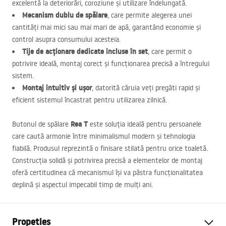
excelentă la deteriorări, coroziune și utilizare îndelungată.
Mecanism dublu de spălare
, care permite alegerea unei
cantități mai mici sau mai mari de apă, garantând economie și
control asupra consumului acesteia.
Tije de acționare dedicate incluse în set
, care permit o
potrivire ideală, montaj corect și funcționarea precisă a întregului
sistem.
Montaj intuitiv și ușor
, datorită căruia veți pregăti rapid și
eficient sistemul încastrat pentru utilizarea zilnică.
Rea T
Butonul de spălare
este soluția ideală pentru persoanele
care caută armonie între minimalismul modern și tehnologia
fiabilă. Produsul reprezintă o finisare stilată pentru orice toaletă.
Construcția solidă și potrivirea precisă a elementelor de montaj
oferă certitudinea că mecanismul își va păstra funcționalitatea
deplină și aspectul impecabil timp de mulți ani.
Propeties