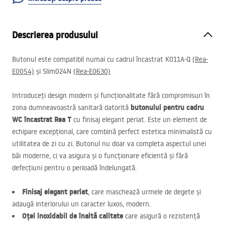
Descrierea produsului
Butonul este compatibil numai cu cadrul încastrat K011A-Q
(Rea-
E0054)
și Slim024N
(Rea-E0630)
Introduceți design modern și funcționalitate fără compromisuri în
butonului pentru cadru
zona dumneavoastră sanitară datorită
WC încastrat Rea T
cu finisaj elegant periat. Este un element de
echipare excepțional, care combină perfect estetica minimalistă cu
utilitatea de zi cu zi. Butonul nu doar va completa aspectul unei
băi moderne, ci va asigura și o funcționare eficientă și fără
defecțiuni pentru o perioadă îndelungată.
Finisaj elegant periat
, care maschează urmele de degete și
adaugă interiorului un caracter luxos, modern.
Oțel inoxidabil de înaltă calitate
care asigură o rezistență