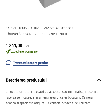
SKU
:
ZLE-09056
ID
:
10255
EAN
:
5904310999496
Chiuvetă inox RUSSEL 90 BRUSH NICKEL
1.241,00 Lei
Expediere poimâine.
Întrebați despre produs
Descrierea produsului
Chiuveta din otel inoxidabil cu aspectul sau minimalist, modern o
face sa se incadreze in amenajarea oricarei bucatarii. Camera
adâncă și spațioasă asigură un confort deosebit de utilizare.