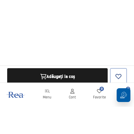
Adăugați la coș
0
0
Menu
Cont
Favorite
Coș
Buletin informativ
Fii la curent cu noutățile și promoțiile!