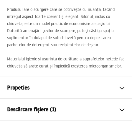
Produsul are o scurgere care se potrivește cu nuanța, făcând
întregul aspect foarte coerent și elegant. Sifonul, inclus cu
chiuveta, este un model practic de economisire a spațiului.
Datorită amenajării țevilor de scurgere, puteți câștiga spațiu
suplimentar în dulapul de sub chiuvetă pentru depozitarea
pachetelor de detergent sau recipientelor de deșeuri.
Materialul igienic și ușurința de curățare a suprafețelor netede fac
chiuveta să arate curat și împiedică creșterea microorganismelor.
Propeties
Lungimea chiuvetei
500
mm
Descărcare fișiere (1)
Latimea chiuvetei
400
mm
Adancimea chiuvetei
200
mm
Installation
Preaplin
Da