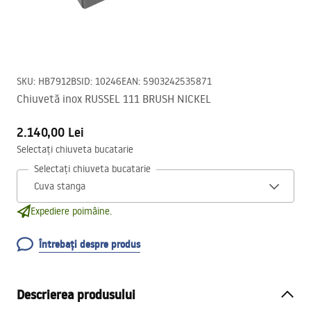
SKU
:
HB7912BS
ID
:
10246
EAN
:
5903242535871
Chiuvetă inox RUSSEL 111 BRUSH NICKEL
2.140,00 Lei
Selectați chiuveta bucatarie
Selectați chiuveta bucatarie
Expediere poimâine.
Întrebați despre produs
Descrierea produsului