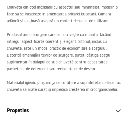
Chiuveta din otel inoxidabil cu aspectul sau minimalist, modern o
face sa se incadreze in amenajarea oricarei bucatarii. Camera
adâncă și spațioasă asigură un confort deosebit de utilizare.
Produsul are o scurgere care se potrivește cu nuanța, făcând
întregul aspect foarte coerent și elegant. Sifonul, inclus cu
chiuveta, este un model practic de economisire a spațiului.
Datorită amenajării țevilor de scurgere, puteți câștiga spațiu
suplimentar în dulapul de sub chiuvetă pentru depozitarea
pachetelor de detergent sau recipientelor de deșeuri.
Materialul igienic și ușurința de curățare a suprafețelor netede fac
chiuveta să arate curat și împiedică creșterea microorganismelor.
Propeties
Lungimea chiuvetei
480
mm