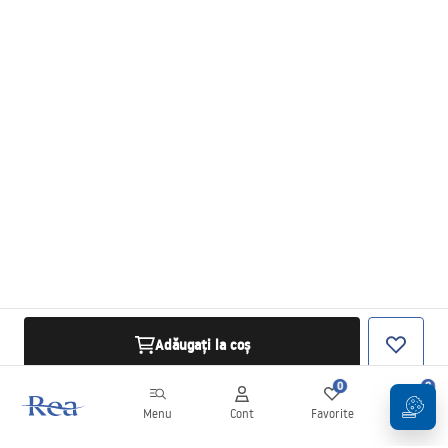
Adăugați la coș
0
0
Menu
Cont
Favorite
Coș