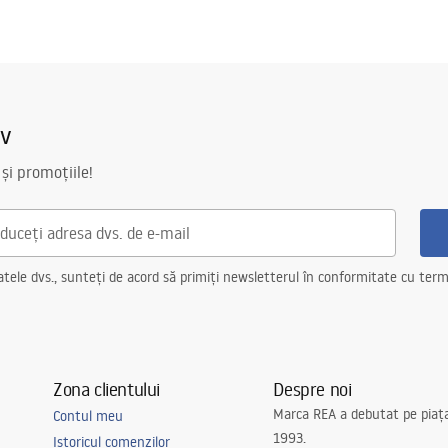
iv
il
 și promoțiile!
fon cu sita, suporturi de fixare,
ucătărie
ele dvs., sunteți de acord să primiți newsletterul în conformitate cu terme
 sita
atarie, cu posibilitatea de a
șină de spălat vase
pentru structura de oțel, 24 de
Zona clientului
Despre noi
alte elemente
Marca REA a debutat pe piaț
Contul meu
1993.
Istoricul comenzilor