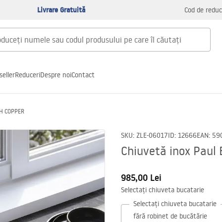
Livrare Gratuită
Cod de reduc
seller
Reduceri
Despre noi
Contact
SH COPPER
SKU
:
ZLE-06017
ID
:
12666
EAN
:
59
Chiuvetă inox Pau
985,00 Lei
Selectați chiuveta bucatarie
Selectați chiuveta bucatarie