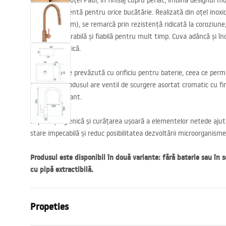
Chiuveta din oțel Paul, în finisaj cupru periat, îmbină designul mo
alegere excelentă pentru orice bucătărie. Realizată din oțel inoxi
(grosime 2 mm), se remarcă prin rezistență ridicată la coroziune, 
rămânând durabilă și fiabilă pentru mult timp. Cuva adâncă și în
utilizarea zilnică.
Chiuveta este prevăzută cu orificiu pentru baterie, ceea ce permi
armăturii. Produsul are ventil de scurgere asortat cromatic cu fin
unitar și elegant.
Suprafața igienică și curățarea ușoară a elementelor netede ajut
stare impecabilă și reduc posibilitatea dezvoltării microorganismel
Produsul este disponibil în două variante: fără baterie sau în 
cu pipă extractibilă.
Propeties