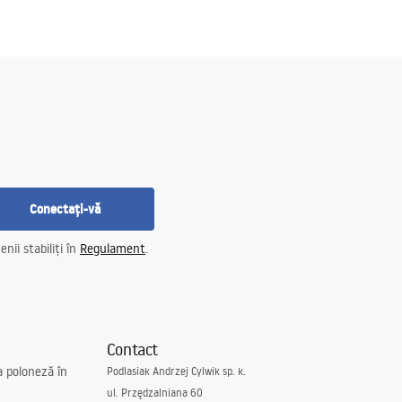
Conectați-vă
nii stabiliți în
Regulament
.
Contact
a poloneză în
Podlasiak Andrzej Cylwik sp. k.
ul. Przędzalniana 60