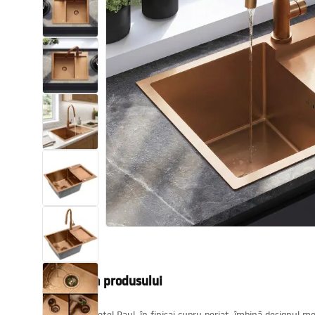
Vase WC si Bideuri
Lavoare
Cazi cu paravane
Baterii sanitare
Dusuri
Bucatarie
Accesorii și mobilier pentru baie
Descrierea produsului