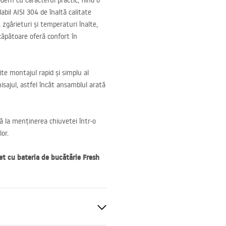
dern cu caracterul practic, fiind o
dabil
AISI
304 de înaltă calitate
zgârieturi și temperaturi înalte,
căpătoare oferă confort în
te montajul rapid și simplu al
isajul, astfel încât ansamblul arată
ă la menținerea chiuvetei într-o
or.
set cu bateria de bucătărie Fresh