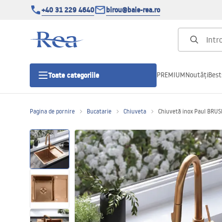
+40 31 229 4640
birou@baie-rea.ro
PREMIUM
Noutăți
Best
Toate categoriile
Pagina de pornire
Bucatarie
Chiuveta
Chiuvetă inox Paul BRU
Cabine de dus
Usi pentru cabine de dus
Cadite de dus
Rigole Liniare