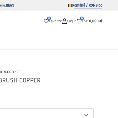
REA5
Română / RON
Blog
ere:
0
0
0,00 Lei
Favorite
Log in
Coș
:
06366026980
l BRUSH COPPER