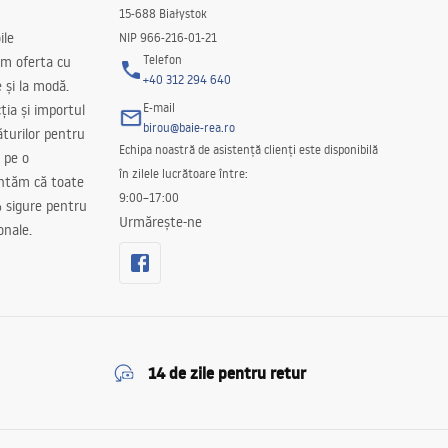
15-688 Białystok
ile
NIP 966-216-01-21
Telefon
m oferta cu
+40 312 294 640
e și la modă.
E-mail
ția și importul
birou@baie-rea.ro
ăturilor pentru
Echipa noastră de asistență clienți este disponibilă
 pe o
în zilele lucrătoare între:
antăm că toate
9:00–17:00
 sigure pentru
Urmărește-ne
onale.
14 de zile pentru retur