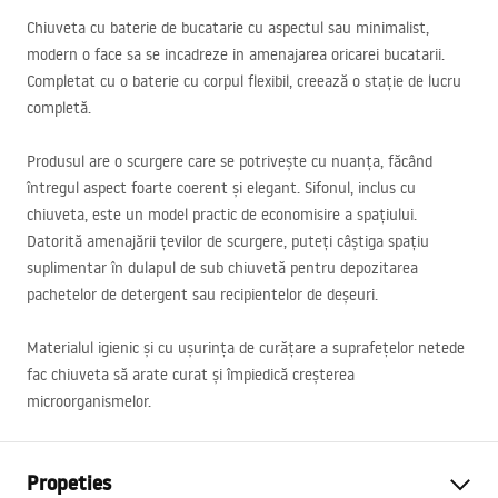
Chiuveta cu baterie de bucatarie cu aspectul sau minimalist,
modern o face sa se incadreze in amenajarea oricarei bucatarii.
Completat cu o baterie cu corpul flexibil, creează o stație de lucru
completă.
Produsul are o scurgere care se potrivește cu nuanța, făcând
întregul aspect foarte coerent și elegant. Sifonul, inclus cu
chiuveta, este un model practic de economisire a spațiului.
Datorită amenajării țevilor de scurgere, puteți câștiga spațiu
suplimentar în dulapul de sub chiuvetă pentru depozitarea
pachetelor de detergent sau recipientelor de deșeuri.
Materialul igienic și cu ușurința de curățare a suprafețelor netede
fac chiuveta să arate curat și împiedică creșterea
microorganismelor.
Propeties