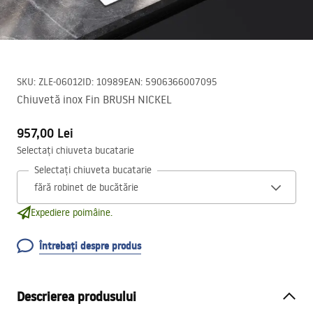
SKU
:
ZLE-06012
ID
:
10989
EAN
:
5906366007095
Chiuvetă inox Fin BRUSH NICKEL
957,00 Lei
Selectați chiuveta bucatarie
Selectați chiuveta bucatarie
Expediere poimâine.
Întrebați despre produs
Descrierea produsului