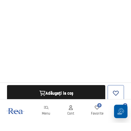
Adăugați la coș
0
0
Menu
Cont
Favorite
Coș