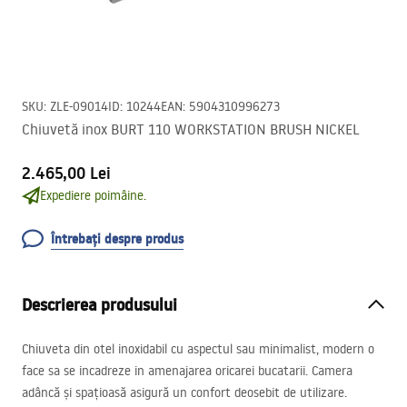
SKU
:
ZLE-09014
ID
:
10244
EAN
:
5904310996273
Chiuvetă inox BURT 110 WORKSTATION BRUSH NICKEL
2.465,00 Lei
Expediere poimâine.
Întrebați despre produs
Descrierea produsului
Chiuveta din otel inoxidabil cu aspectul sau minimalist, modern o
face sa se incadreze in amenajarea oricarei bucatarii. Camera
adâncă și spațioasă asigură un confort deosebit de utilizare.