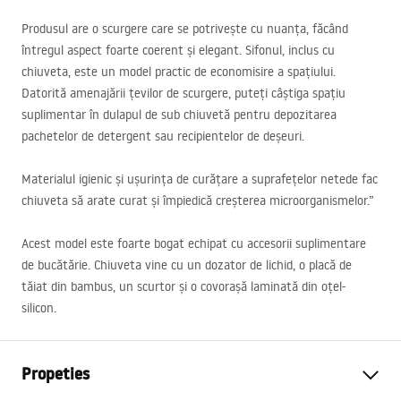
Produsul are o scurgere care se potrivește cu nuanța, făcând
întregul aspect foarte coerent și elegant. Sifonul, inclus cu
chiuveta, este un model practic de economisire a spațiului.
Datorită amenajării țevilor de scurgere, puteți câștiga spațiu
suplimentar în dulapul de sub chiuvetă pentru depozitarea
pachetelor de detergent sau recipientelor de deșeuri.
Materialul igienic și ușurința de curățare a suprafețelor netede fac
chiuveta să arate curat și împiedică creșterea microorganismelor.”
Acest model este foarte bogat echipat cu accesorii suplimentare
de bucătărie. Chiuveta vine cu un dozator de lichid, o placă de
tăiat din bambus, un scurtor și o covorașă laminată din oțel-
silicon.
Propeties