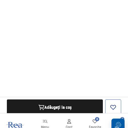
Adăugați la coș
0
0
Menu
Cont
Favorite
Coș