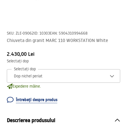
SKU
:
ZLE-09062
ID
:
10303
EAN
:
5904310994668
Chiuveta din granit MARC 110 WORKSTATION White
2.430,00 Lei
Selectați dop
Selectați dop
Expediere mâine.
Întrebați despre produs
Descrierea produsului