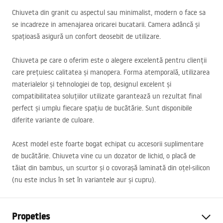
Chiuveta din granit cu aspectul sau minimalist, modern o face sa
se incadreze in amenajarea oricarei bucatarii. Camera adâncă și
spațioasă asigură un confort deosebit de utilizare.
Chiuveta pe care o oferim este o alegere excelentă pentru clienții
care prețuiesc calitatea și manopera. Forma atemporală, utilizarea
materialelor și tehnologiei de top, designul excelent și
compatibilitatea soluțiilor utilizate garantează un rezultat final
perfect și umplu fiecare spațiu de bucătărie. Sunt disponibile
diferite variante de culoare.
Acest model este foarte bogat echipat cu accesorii suplimentare
de bucătărie. Chiuveta vine cu un dozator de lichid, o placă de
tăiat din bambus, un scurtor și o covorașă laminată din oțel-silicon
(nu este inclus în set în variantele aur și cupru).
Propeties