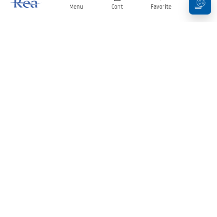
Menu
Cont
Favorite
Coș
Buletin informativ
Fii la curent cu noutățile și promoțiile!
Conectați-vă
Introducând și confirmând datele dvs., sunteți de acord să primiți
newsletterul în conformitate cu termenii stabiliți în
Regulament
.