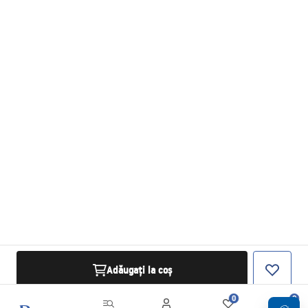
Adăugați la coș
0
0