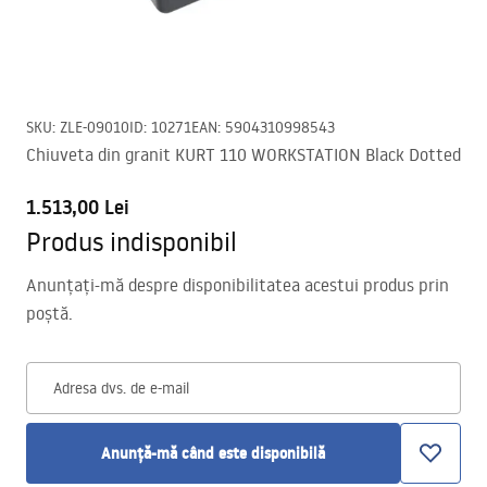
SKU
:
ZLE-09010
ID
:
10271
EAN
:
5904310998543
Chiuveta din granit KURT 110 WORKSTATION Black Dotted
1.513,00 Lei
Produs indisponibil
Anunțați-mă despre disponibilitatea acestui produs prin
poștă.
Adresa dvs. de e-mail
Anunță-mă când este disponibilă