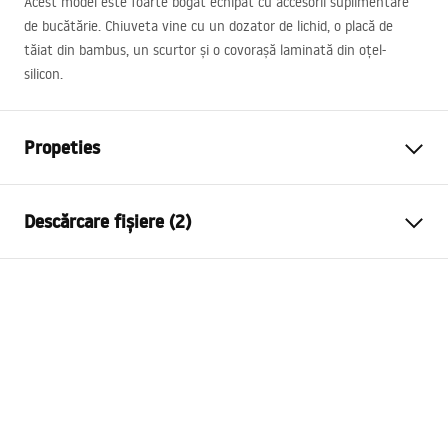
Acest model este foarte bogat echipat cu accesorii suplimentare
de bucătărie. Chiuveta vine cu un dozator de lichid, o placă de
tăiat din bambus, un scurtor și o covorașă laminată din oțel-
silicon.
Propeties
Lungimea chiuvetei
500
mm
Descărcare fișiere (2)
Latimea chiuvetei
595
mm
Adancimea chiuvetei
215
mm
Template
Preaplin
Da
KURT_110.pdf
Material
Granit
Culoare
negru pestrit
Installation
Set cu Chiuveta include
garnitura, sifon cu sita,
kitchen-sinks.pdf
suporturi de fixare, dozator
detergent, placa silicon inox,