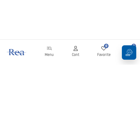
0
0
Menu
Cont
Favorite
Coș
Buletin informativ
Fii la curent cu noutățile și promoțiile!
Conectați-vă