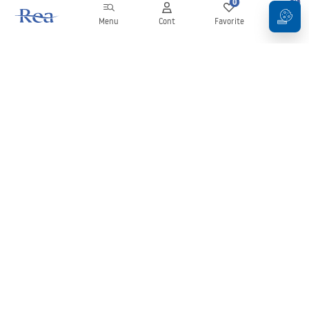
0
0
Menu
Cont
Favorite
Coș
Buletin informativ
Fii la curent cu noutățile și promoțiile!
Conectați-vă
Introducând și confirmând datele dvs., sunteți de acord să primiți
newsletterul în conformitate cu termenii stabiliți în
Regulament
.