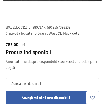
SKU
:
ZLE-00116
ID
:
9897
EAN
:
5902557398232
Chiuveta bucatarie Granit West XL black dots
783,00 Lei
Produs indisponibil
Anunțați-mă despre disponibilitatea acestui produs prin
poștă.
Adresa dvs. de e-mail
Anunță-mă când este disponibilă