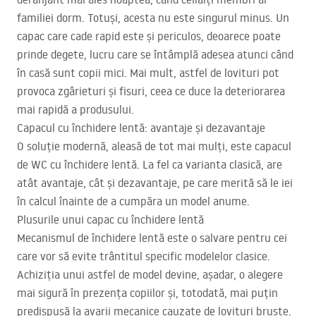
familiei dorm. Totuși, acesta nu este singurul minus. Un
capac care cade rapid este și periculos, deoarece poate
prinde degete, lucru care se întâmplă adesea atunci când
în casă sunt copii mici. Mai mult, astfel de lovituri pot
provoca zgârieturi și fisuri, ceea ce duce la deteriorarea
mai rapidă a produsului.
Capacul cu închidere lentă: avantaje și dezavantaje
O soluție modernă, aleasă de tot mai mulți, este capacul
de WC cu închidere lentă. La fel ca varianta clasică, are
atât avantaje, cât și dezavantaje, pe care merită să le iei
în calcul înainte de a cumpăra un model anume.
Plusurile unui capac cu închidere lentă
Mecanismul de închidere lentă este o salvare pentru cei
care vor să evite trântitul specific modelelor clasice.
Achiziția unui astfel de model devine, așadar, o alegere
mai sigură în prezența copiilor și, totodată, mai puțin
predispusă la avarii mecanice cauzate de lovituri bruște.