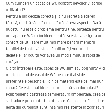
Cum cumperi un capac de WC adaptat nevoilor viitorilor
utilizatori?
Pentru a lua decizia corectă și a nu regreta alegerea
făcută, merită să iei în calcul încă câteva aspecte. Dacă
bugetul nu este o problemă pentru tine, optează pentru
un capac de WC cu închidere lentă. Acesta va asigura un
confort de utilizare mult mai mare pentru membrii
familiei de toate vârstele. Copiii nu își vor prinde
degetele, iar adulții vor avea un mod simplu și rapid de
curățare.
O altă întrebare este: capac de WC slim sau obișnuit? Aici
multe depind de vasul de WC pe care îl ai și de
preferințele personale. I din ce material este cel mai bun
capac? Ce este mai bine: polipropilenă sau duroplast?
Polipropilena păstrează temperatura ambientală, ceea ce
se traduce prin confort la utilizare. Capacele cu închidere
lentă din duroplast sunt însă mai rezistente la zgârieturi