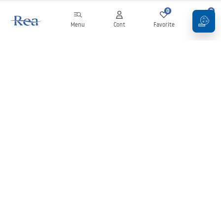
0
0
Menu
Cont
Favorite
Coș
Buletin informativ
Fii la curent cu noutățile și promoțiile!
Conectați-vă
Introducând și confirmând datele dvs., sunteți de acord să primiți
newsletterul în conformitate cu termenii stabiliți în
Regulament
.