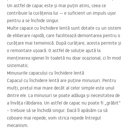
Un astfel de capac este și mai puțin atins, ceea ce
contribuie la curățenia lui — e suficient un impuls ușor
pentru a se închide singur.
Multe capace cu închidere lentă sunt dotate cu un sistem
de eliberare rapidă, care facilitează demontarea pentru o
curățare mai temeinică. După curățare, acesta permite și
o remontare ușoară. O astfel de soluție ajută la
menținerea igienei în toaletă nu doar ocazional, ci în mod
sistematic.
Minusurile capacului cu închidere lentă
Capacul cu închidere lentă are puține minusuri. Pentru
mulți, prețul mai mare decât al celor simple este unul
dintre ele. La minusuri se poate adăuga și necesitatea de
a învăța răbdarea. Un astfel de capac nu poate fi „grăbit”
– trebuie să se închidă singur. Dacă îl apăsăm ca să
coboare mai repede, vom strica repede întregul
mecanism.