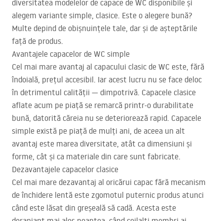
diversitatea modelelor de capace de WC disponibile și
alegem variante simple, clasice. Este o alegere bună?
Multe depind de obișnuințele tale, dar și de așteptările
față de produs.
Avantajele capacelor de WC simple
Cel mai mare avantaj al capacului clasic de WC este, fără
îndoială, prețul accesibil. Iar acest lucru nu se face deloc
în detrimentul calității — dimpotrivă. Capacele clasice
aflate acum pe piață se remarcă printr-o durabilitate
bună, datorită căreia nu se deteriorează rapid. Capacele
simple există pe piață de mulți ani, de aceea un alt
avantaj este marea diversitate, atât ca dimensiuni și
forme, cât și ca materiale din care sunt fabricate.
Dezavantajele capacelor clasice
Cel mai mare dezavantaj al oricărui capac fără mecanism
de închidere lentă este zgomotul puternic produs atunci
când este lăsat din greșeală să cadă. Acesta este
deranjant mai ales noaptea, când ceilalți membri ai