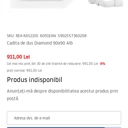
SKU
:
REA-K6522
ID
:
6091
EAN
:
5902557360208
Cadita de dus Diamond 90x90 Alb
911,00 Lei
-
8
%
Cel mai mic preț din 30 de zile înainte de reducere:
991,00 Lei
preț normal
:
991,00 Lei
Produs indisponibil
Anunțați-mă despre disponibilitatea acestui produs prin
poștă.
Adresa dvs. de e-mail