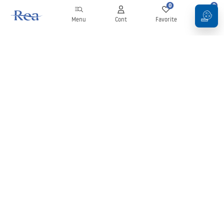
0
0
Menu
Cont
Favorite
Coș
Buletin informativ
Fii la curent cu noutățile și promoțiile!
Conectați-vă
Introducând și confirmând datele dvs., sunteți de acord să primiți
newsletterul în conformitate cu termenii stabiliți în
Regulament
.