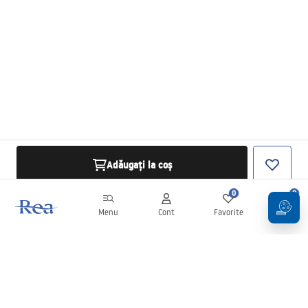
Adăugați la coș
0
0
Menu
Cont
Favorite
Coș
Buletin informativ
Fii la curent cu noutățile și promoțiile!