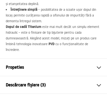
și etanșeitatea deplină.
Întreținere simplă
– posibilitatea de a scoate ușor dopul din
locaș permite curățarea rapidă a sifonului de impurități fără a
demonta întregul sistem.
Dopul de cadă Titanium
este mai mult decât un simplu element
hidraulic – este o finisare de tip bijuterie pentru cada
dumneavoastră. Alegând acest model, mizați pe un produs care
PVD
îmbină tehnologia inovatoare
cu o funcționalitate de
încredere.
Propeties
Varianta ventil
fara orificiu de preaplin,
Descărcare fișiere (3)
universal
Material
alama
Condiții de garanție
Culoare
Negru
Warranty_Terms_and_Conditions_Siphons_-_24.pdf