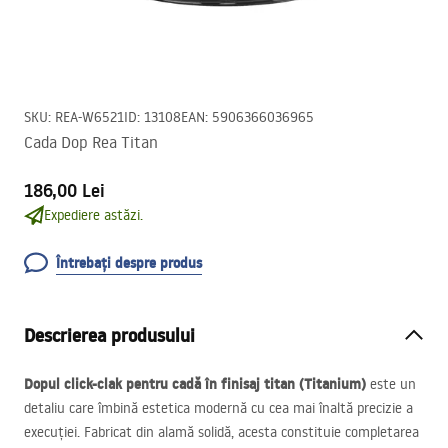
SKU
:
REA-W6521
ID
:
13108
EAN
:
5906366036965
Cada Dop Rea Titan
186,00 Lei
Expediere astăzi.
Întrebați despre produs
Descrierea produsului
Dopul click-clak pentru cadă în finisaj titan (Titanium)
este un
detaliu care îmbină estetica modernă cu cea mai înaltă precizie a
execuției. Fabricat din alamă solidă, acesta constituie completarea