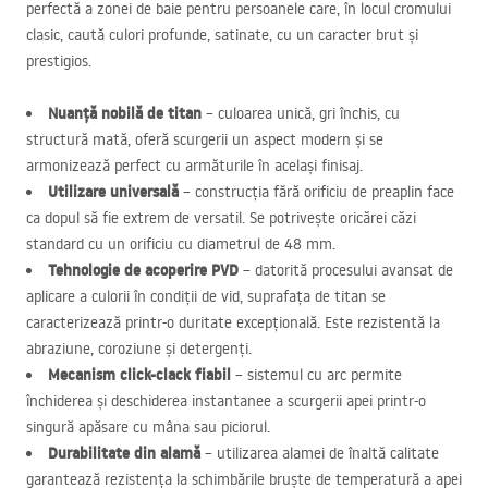
perfectă a zonei de baie pentru persoanele care, în locul cromului
clasic, caută culori profunde, satinate, cu un caracter brut și
prestigios.
Nuanță nobilă de titan
– culoarea unică, gri închis, cu
structură mată, oferă scurgerii un aspect modern și se
armonizează perfect cu armăturile în același finisaj.
Utilizare universală
– construcția fără orificiu de preaplin face
ca dopul să fie extrem de versatil. Se potrivește oricărei căzi
standard cu un orificiu cu diametrul de 48 mm.
Tehnologie de acoperire
PVD
– datorită procesului avansat de
aplicare a culorii în condiții de vid, suprafața de titan se
caracterizează printr-o duritate excepțională. Este rezistentă la
abraziune, coroziune și detergenți.
Mecanism click-clack fiabil
– sistemul cu arc permite
închiderea și deschiderea instantanee a scurgerii apei printr-o
singură apăsare cu mâna sau piciorul.
Durabilitate din alamă
– utilizarea alamei de înaltă calitate
garantează rezistența la schimbările bruște de temperatură a apei