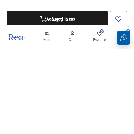
Adăugați la coș
0
0
Menu
Cont
Favorite
Coș
Buletin informativ
Fii la curent cu noutățile și promoțiile!
Conectați-vă
Introducând și confirmând datele dvs., sunteți de acord să primiți