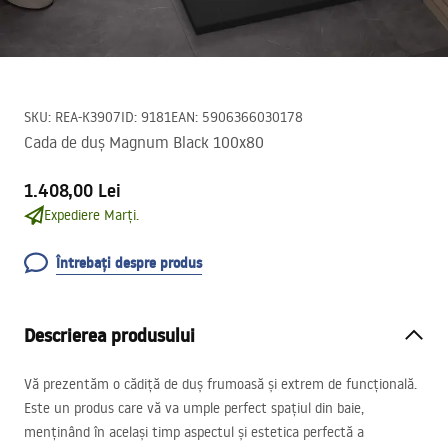
SKU
:
REA-K3907
ID
:
9181
EAN
:
5906366030178
Cada de duș Magnum Black 100x80
1.408,00 Lei
Expediere Marți.
Întrebați despre produs
Descrierea produsului
Vă prezentăm o cădiță de duș frumoasă și extrem de funcțională.
Este un produs care vă va umple perfect spațiul din baie,
menținând în același timp aspectul și estetica perfectă a