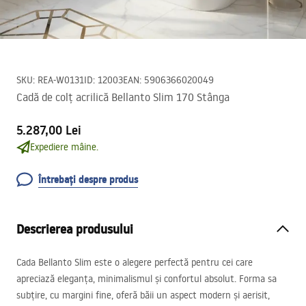
SKU
:
REA-W0131
ID
:
12003
EAN
:
5906366020049
Cadă de colț acrilică Bellanto Slim 170 Stânga
5.287,00 Lei
Expediere mâine.
Întrebați despre produs
Descrierea produsului
Cada Bellanto Slim este o alegere perfectă pentru cei care
apreciază eleganța, minimalismul și confortul absolut. Forma sa
subțire, cu margini fine, oferă băii un aspect modern și aerisit,