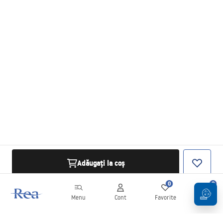
Adăugați la coș
0
0
Menu
Cont
Favorite
Coș