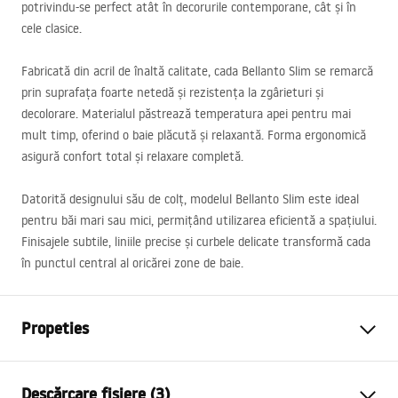
potrivindu-se perfect atât în decorurile contemporane, cât și în
cele clasice.
Fabricată din acril de înaltă calitate, cada Bellanto Slim se remarcă
prin suprafața foarte netedă și rezistența la zgârieturi și
decolorare. Materialul păstrează temperatura apei pentru mai
mult timp, oferind o baie plăcută și relaxantă. Forma ergonomică
asigură confort total și relaxare completă.
Datorită designului său de colț, modelul Bellanto Slim este ideal
pentru băi mari sau mici, permițând utilizarea eficientă a spațiului.
Finisajele subtile, liniile precise și curbele delicate transformă cada
în punctul central al oricărei zone de baie.
Propeties
Tip cada
De colt
Descărcare fișiere (3)