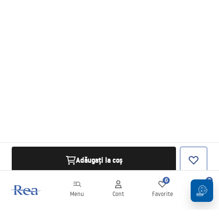
Adăugați la coș
0
0
Menu
Cont
Favorite
Coș