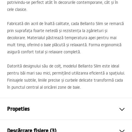
potrivindu-se perfect atât în decorurile contemporane, cât și în
cele clasice.
Fabricată din acril de înaltă calitate, cada Bellanto Slim se remarcă
prin suprafața foarte netedă și rezistența la zgârieturi și
decolorare. Materialul păstrează temperatura apei pentru mai
mult timp, oferind o baie plăcută și relaxantă. Forma ergonomică
asigură confort total și relaxare completă.
Datorită designului său de colț, modelul Bellanto Slim este ideal
pentru băi mari sau mici, permițând utilizarea eficientă a spațiului.
Finisajele subtile, liniile precise și curbele delicate transformă cada
în punctul central al oricărei zone de baie.
Propeties
Tip cada
De colt
Descărcare fișiere (3)