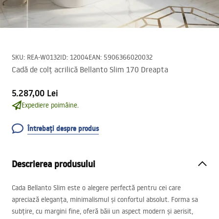
SKU
:
REA-W0132
ID
:
12004
EAN
:
5906366020032
Cadă de colț acrilică Bellanto Slim 170 Dreapta
5.287,00 Lei
Expediere poimâine.
Întrebați despre produs
Descrierea produsului
Cada Bellanto Slim este o alegere perfectă pentru cei care
apreciază eleganța, minimalismul și confortul absolut. Forma sa
subțire, cu margini fine, oferă băii un aspect modern și aerisit,