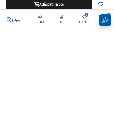
Adăugați la coș
0
0
Menu
Cont
Favorite
Coș
Buletin informativ
Fii la curent cu noutățile și promoțiile!
Conectați-vă
Introducând și confirmând datele dvs., sunteți de acord să primiți
newsletterul în conformitate cu termenii stabiliți în
Regulament
.