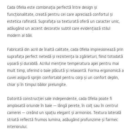
Cada Ofelia este combinația perfectă între design și
funcționalitate, creată pentru cei care apreciază confortul și
estetica rafinată. Suprafața sa texturată oferă un caracter unic,
adăugând un accent decorativ subtil care evidențiază stilul
modern al băii.
Fabricată din acril de înaltă calitate, cada Ofelia impresionează prin
suprafața perfect netedă și rezistența la zgârieturi, fiind totodată
ușoară și durabilă. Acrilul menține temperatura apei pentru mai
mult timp, oferind o baie plăcută și relaxantă. Forma ergonomică a
cuvei asigură sprijin confortabil pentru corp și un confort deplin,
chiar și în timpul băilor prelungite.
Datorită construcției sale independente, cada Ofelia poate fi
amplasată oriunde în baie — lângă perete, în colț sau în centrul
camerei — creând un spațiu elegant și armonios. Textura laterală
striată reflectă frumos lumina, adăugând profunzime și farmec
interiorului.