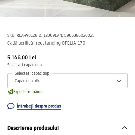
SKU
:
REA-W0126
ID
:
12009
EAN
:
5906366020025
Cadă acrilică freestanding OFELIA 170
5.146,00 Lei
Selectați capac dop
Selectați capac dop
Expediere mâine.
Întrebați despre produs
Descrierea produsului